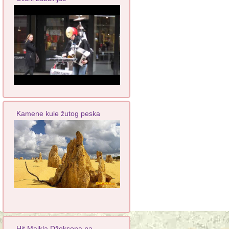
Kamene kule žutog peska
Hit Majkla Džeksona na