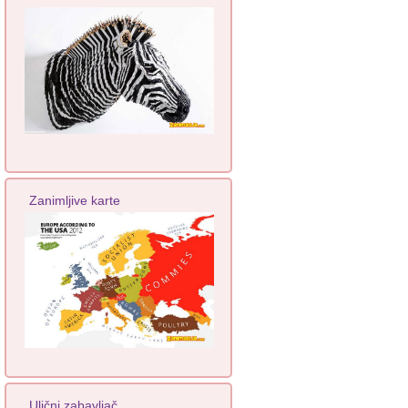
Zanimljive karte
Ulični zabavljač