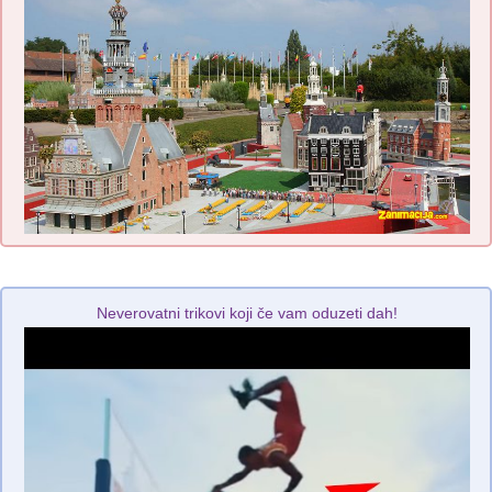
Neverovatni trikovi koji če vam oduzeti dah!