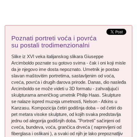
Poznati portreti voća i povrća
su postali trodimenzionalni
Slike iz XVI veka italijanskog slikara Giuseppe
Arcimboldo poznate su gotovo svima - čak i oni koji misle
da je njegovo ime dosta nepoznato. Umetnik je postao
slavan maštovitim portretima, sastavljenim od voća,
cveća, povrća i drugih darova prirode. Danas, dio nasleđa
Arcimboldo se može videti u 3D formatu - zahvaljujući
skulpturama američkog umetnik Philip Haas. Skulpture
se nalaze ispred muzeja umetnosti, Nelson - Atkins u
Kanzasu. Kompozicija četiri godišnja doba – od četiri do
pet metara visoke skulpture, od kojih svaka predstavlja
jednu od alegorija godišnjih doba. "Portreti" sačinjeni od
cveća, bundeva, voća, grančica drveća ( naprevljeni od
fiberglasa i oslikani ), a svaki od njih je lako prepoznatljiv