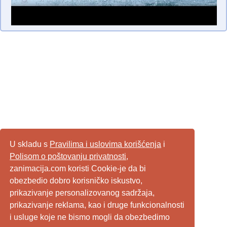
U skladu s
Pravilima i uslovima korišćenja
i
Polisom o poštovanju privatnosti
,
zanimacija.com koristi Cookie-je da bi
obezbedio dobro korisničko iskustvo,
prikazivanje personalizovanog sadržaja,
prikazivanje reklama, kao i druge funkcionalnosti
i usluge koje ne bismo mogli da obezbedimo