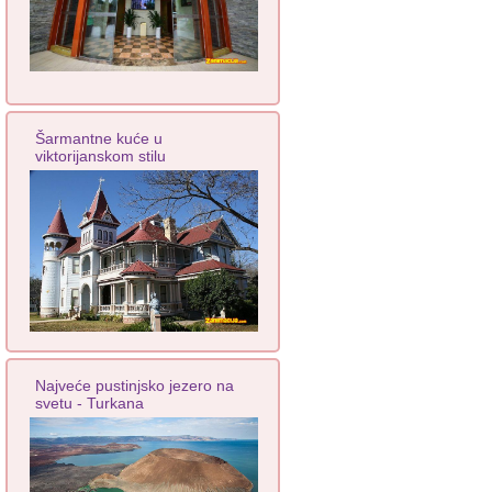
Šarmantne kuće u
viktorijanskom stilu
Najveće pustinjsko jezero na
svetu - Turkana