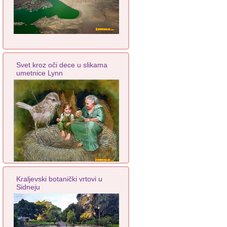
Svet kroz oči dece u slikama
umetnice Lynn
Kraljevski botanički vrtovi u
Sidneju