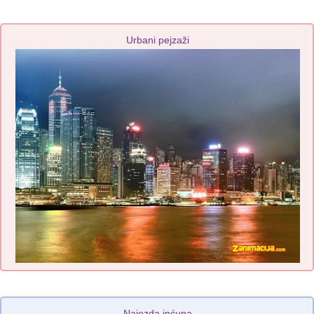
Urbani pejzaži
Najezda inćuna