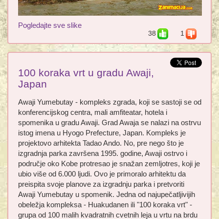
Pogledajte sve slike
38
1
100 koraka vrt u gradu Awaji,
Japan
Awaji Yumebutay - kompleks zgrada, koji se sastoji se od
konferencijskog centra, mali amfiteatar, hotela i
spomenika u gradu Awaji. Grad Awaja se nalazi na ostrvu
istog imena u Hyogo Prefecture, Japan. Kompleks je
projektovo arhitekta Tadao Ando. No, pre nego što je
izgradnja parka završena 1995. godine, Awaji ostrvo i
područje oko Kobe protresao je snažan zemljotres, koji je
ubio više od 6.000 ljudi. Ovo je primoralo arhitektu da
preispita svoje planove za izgradnju parka i pretvoriti
Awaji Yumebutay u spomenik. Jedna od najupečatljivijih
obeležja kompleksa - Huakudanen ili "100 koraka vrt" -
grupa od 100 malih kvadratnih cvetnih leja u vrtu na brdu