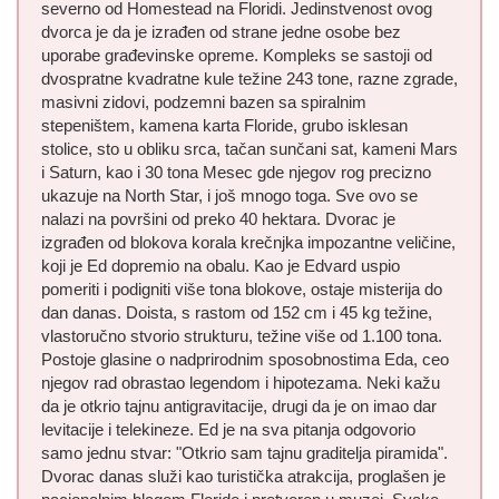
severno od Homestead na Floridi. Jedinstvenost ovog
dvorca je da je izrađen od strane jedne osobe bez
uporabe građevinske opreme. Kompleks se sastoji od
dvospratne kvadratne kule težine 243 tone, razne zgrade,
masivni zidovi, podzemni bazen sa spiralnim
stepeništem, kamena karta Floride, grubo isklesan
stolice, sto u obliku srca, tačan sunčani sat, kameni Mars
i Saturn, kao i 30 tona Mesec gde njegov rog precizno
ukazuje na North Star, i još mnogo toga. Sve ovo se
nalazi na površini od preko 40 hektara. Dvorac je
izgrađen od blokova korala krečnjka impozantne veličine,
koji je Ed dopremio na obalu. Kao je Edvard uspio
pomeriti i podigniti više tona blokove, ostaje misterija do
dan danas. Doista, s rastom od 152 cm i 45 kg težine,
vlastoručno stvorio strukturu, težine više od 1.100 tona.
Postoje glasine o nadprirodnim sposobnostima Eda, ceo
njegov rad obrastao legendom i hipotezama. Neki kažu
da je otkrio tajnu antigravitacije, drugi da je on imao dar
levitacije i telekineze. Ed je na sva pitanja odgovorio
samo jednu stvar: "Otkrio sam tajnu graditelja piramida".
Dvorac danas služi kao turistička atrakcija, proglašen je