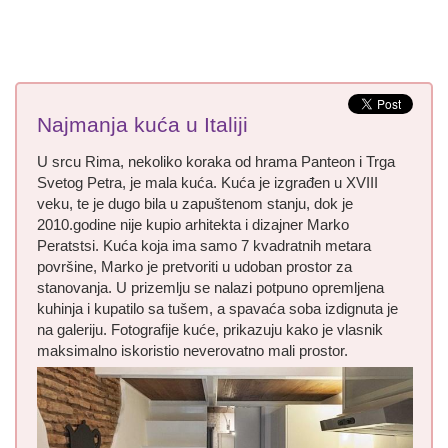
Najmanja kuća u Italiji
U srcu Rima, nekoliko koraka od hrama Panteon i Trga
Svetog Petra, je mala kuća. Kuća je izgrađen u XVIII
veku, te je dugo bila u zapuštenom stanju, dok je
2010.godine nije kupio arhitekta i dizajner Marko
Peratstsi. Kuća koja ima samo 7 kvadratnih metara
površine, Marko je pretvoriti u udoban prostor za
stanovanja. U prizemlju se nalazi potpuno opremljena
kuhinja i kupatilo sa tušem, a spavaća soba izdignuta je
na galeriju. Fotografije kuće, prikazuju kako je vlasnik
maksimalno iskoristio neverovatno mali prostor.