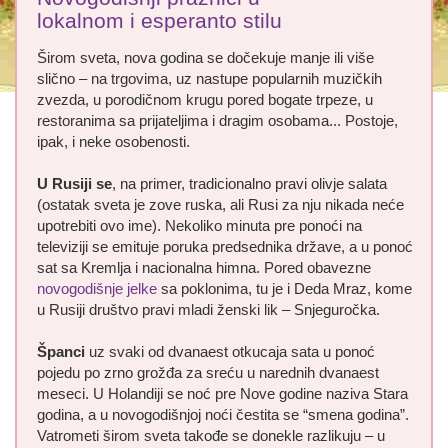
lokalnom i esperanto stilu
Širom sveta, nova godina se dočekuje manje ili više
slično – na trgovima, uz nastupe popularnih muzičkih
zvezda, u porodičnom krugu pored bogate trpeze, u
restoranima sa prijateljima i dragim osobama... Postoje,
ipak, i neke osobenosti.
U Rusiji se
, na primer, tradicionalno pravi olivje salata
(ostatak sveta je zove ruska, ali Rusi za nju nikada neće
upotrebiti ovo ime). Nekoliko minuta pre ponoći na
televiziji se emituje poruka predsednika države, a u ponoć
sat sa Kremlja i nacionalna himna. Pored obavezne
novogodišnje jelke
sa poklonima, tu je i Deda Mraz, kome
u Rusiji društvo pravi mladi ženski lik – Snjeguročka.
Španci
uz svaki od dvanaest otkucaja sata u ponoć
pojedu po zrno grožđa za sreću u narednih dvanaest
meseci. U Holandiji se noć pre Nove godine naziva Stara
godina, a u novogodišnjoj noći čestita se “smena godina”.
Vatrometi širom sveta takođe se donekle razlikuju – u