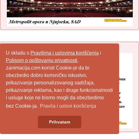
Matematički zadatak – 21.
U skladu s
Pravilima i uslovima korišćenja
i
Polisom o poštovanju privatnosti
,
zanimacija.com koristi Cookie-je da bi
obezbedio dobro korisničko iskustvo,
prikazivanje personalizovanog sadržaja,
prikazivanje reklama, kao i druge funkcionalnosti
i usluge koje ne bismo mogli da obezbedimo
bez Cookie-ja.
Pravila i uslovi korišćenja
Prihvatam