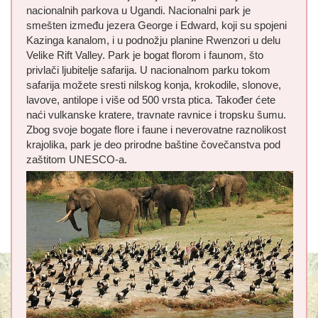
nacionalnih parkova u Ugandi. Nacionalni park je
smešten između jezera George i Edward, koji su spojeni
Kazinga kanalom, i u podnožju planine Rwenzori u delu
Velike Rift Valley. Park je bogat florom i faunom, što
privlači ljubitelje safarija. U nacionalnom parku tokom
safarija možete sresti nilskog konja, krokodile, slonove,
lavove, antilope i više od 500 vrsta ptica. Također ćete
naći vulkanske kratere, travnate ravnice i tropsku šumu.
Zbog svoje bogate flore i faune i neverovatne raznolikost
krajolika, park je deo prirodne baštine čovečanstva pod
zaštitom UNESCO-a.