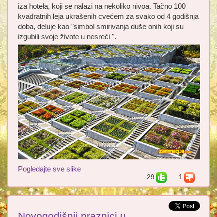
iza hotela, koji se nalazi na nekoliko nivoa. Tačno 100
kvadratnih leja ukrašenih cvećem za svako od 4 godišnja
doba, deluje kao "simbol smirivanja duše onih koji su
izgubili svoje živote u nesreći ".
Pogledajte sve slike
29
1
Novogodišnji praznici u