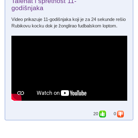
Talenat i spretnost 11-
godišnjaka
Video prikazuje 11-godišnjaka koji je za 24 sekunde rešio
Rubikovu kocku dok je žonglirao fudbalskom loptom.
20
0