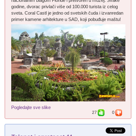
nacionalnim blagom Floride i pretvoren u muzej. Svake
godine, dvorac privlači više od 100.000 turista iz celog
sveta. Coral Castl je jedno od svetskih čuda i izvanredan
primer kamene arhitekture u SAD, koji pobuđuje maštu!
Pogledajte sve slike
27
0