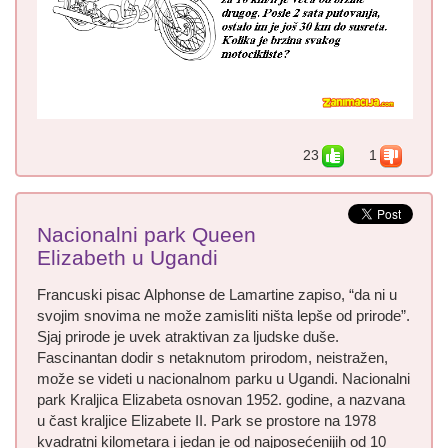
23
1
Nacionalni park Queen
Elizabeth u Ugandi
Francuski pisac Alphonse de Lamartine zapiso, “da ni u
svojim snovima ne može zamisliti ništa lepše od prirode”.
Sjaj prirode je uvek atraktivan za ljudske duše.
Fascinantan dodir s netaknutom prirodom, neistražen,
može se videti u nacionalnom parku u Ugandi. Nacionalni
park Kraljica Elizabeta osnovan 1952. godine, a nazvana
u čast kraljice Elizabete II. Park se prostore na 1978
kvadratni kilometara i jedan je od najposećenijih od 10