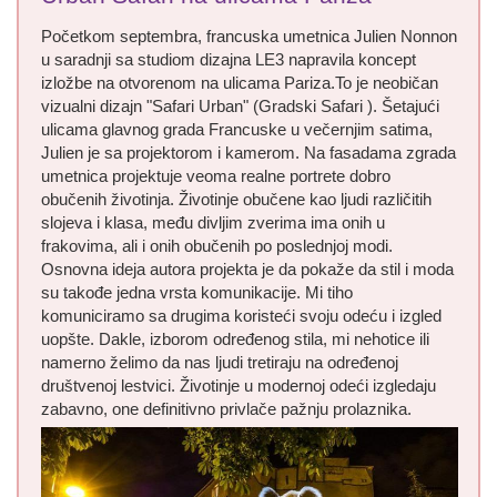
Početkom septembra, francuska umetnica Julien Nonnon
u saradnji sa studiom dizajna LE3 napravila koncept
izložbe na otvorenom na ulicama Pariza.To je neobičan
vizualni dizajn "Safari Urban" (Gradski Safari ). Šetajući
ulicama glavnog grada Francuske u večernjim satima,
Julien je sa projektorom i kamerom. Na fasadama zgrada
umetnica projektuje veoma realne portrete dobro
obučenih životinja. Životinje obučene kao ljudi različitih
slojeva i klasa, među divljim zverima ima onih u
frakovima, ali i onih obučenih po poslednjoj modi.
Osnovna ideja autora projekta je da pokaže da stil i moda
su takođe jedna vrsta komunikacije. Mi tiho
komuniciramo sa drugima koristeći svoju odeću i izgled
uopšte. Dakle, izborom određenog stila, mi nehotice ili
namerno želimo da nas ljudi tretiraju na određenoj
društvenoj lestvici. Životinje u modernoj odeći izgledaju
zabavno, one definitivno privlače pažnju prolaznika.