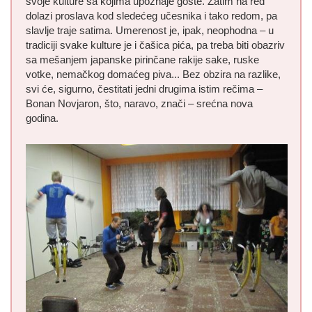
svoje kulture sa kojima upoznaje goste. Zatim na red
dolazi proslava kod sledećeg učesnika i tako redom, pa
slavlje traje satima. Umerenost je, ipak, neophodna – u
tradiciji svake kulture je i čašica pića, pa treba biti obazriv
sa mešanjem japanske pirinčane rakije sake, ruske
votke, nemačkog domaćeg piva... Bez obzira na razlike,
svi će, sigurno, čestitati jedni drugima istim rečima –
Bonan Novjaron, što, naravo, znači – srećna nova
godina.