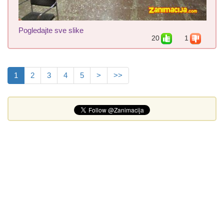
Pogledajte sve slike
20
1
1
2
3
4
5
>
>>