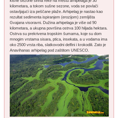
kišne sezone širina reke na mestu arhipelaga je 30
kilometara, a tokom sušne sezone, voda se povlači
ostavljajući iza peščane plaže. Arhipelag je nastao kao
rezultat sedimenta ispiranjem (erozijom) zemljišta
Gvajana visoravni. Dužina arhipelaga je više od 90
kilometara, a ukupna površina ostrva 100 hiljada hektara.
Ostrva su prekrivena tropskim šumama, koje su dom
mnogim vrstama sisara, ptica, insekata, a u vodama ima
oko 2500 vrsta riba, slatkovodni delfini i krokodili. Zato je
Anavihanas arhipelag pod zaštitom UNESCO.