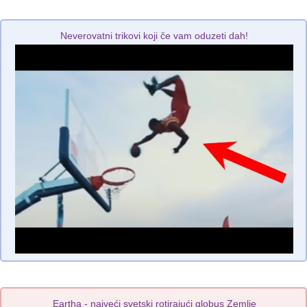
Neverovatni trikovi koji če vam oduzeti dah!
Eartha - najveći svetski rotirajući globus Zemlje