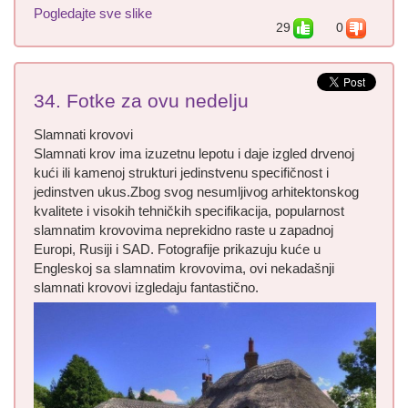
Pogledajte sve slike
29
0
34. Fotke za ovu nedelju
Slamnati krovovi
Slamnati krov ima izuzetnu lepotu i daje izgled drvenoj
kući ili kamenoj strukturi jedinstvenu specifičnost i
jedinstven ukus.Zbog svog nesumljivog arhitektonskog
kvalitete i visokih tehničkih specifikacija, popularnost
slamnatim krovovima neprekidno raste u zapadnoj
Europi, Rusiji i SAD. Fotografije prikazuju kuće u
Engleskoj sa slamnatim krovovima, ovi nekadašnji
slamnati krovovi izgledaju fantastično.