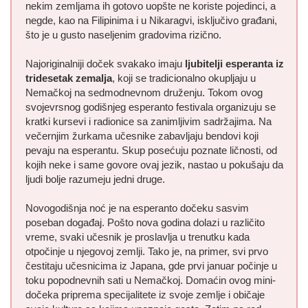
nekim zemljama ih gotovo uopšte ne koriste pojedinci, a
negde, kao na Filipinima i u Nikaragvi, isključivo građani,
što je u gusto naseljenim gradovima rizično.
Najoriginalniji doček svakako imaju
ljubitelji esperanta iz
tridesetak zemalja
, koji se tradicionalno okupljaju u
Nemačkoj na sedmodnevnom druženju. Tokom ovog
svojevrsnog godišnjeg esperanto festivala organizuju se
kratki kursevi i radionice sa zanimljivim sadržajima. Na
večernjim žurkama učesnike zabavljaju bendovi koji
pevaju na esperantu. Skup posećuju poznate ličnosti, od
kojih neke i same govore ovaj jezik, nastao u pokušaju da
ljudi bolje razumeju jedni druge.
Novogodišnja noć je na esperanto dočeku sasvim
poseban događaj. Pošto nova godina dolazi u različito
vreme, svaki učesnik je proslavlja u trenutku kada
otpočinje u njegovoj zemlji. Tako je, na primer, svi prvo
čestitaju učesnicima iz Japana, gde prvi januar počinje u
toku popodnevnih sati u Nemačkoj. Domaćin ovog mini-
dočeka priprema specijalitete iz svoje zemlje i običaje