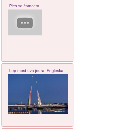
Ples sa čamcem
Lep most dva jedra, Engleska