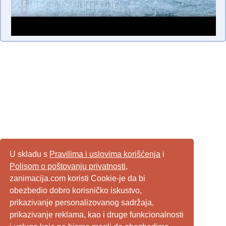
U skladu s
Pravilima i uslovima korišćenja
i
Polisom o poštovanju privatnosti
,
zanimacija.com koristi Cookie-je da bi
obezbedio dobro korisničko iskustvo,
prikazivanje personalizovanog sadržaja,
prikazivanje reklama, kao i druge funkcionalnosti