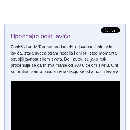
Upoznajte bele laviće
Zoološki vrt iz Toronta predstavio je javnosti četiri bela
lavića, stara svega osam nedelja i oni su istog momenta
osvojili javnost širom sveta. Beli lavovi su jako retki,
procenjuje se da ih ima manje od 300 u celom svetu. Oni
su mutirali samo boju, a ne razlikuju se od afričkih lavova.