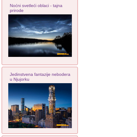
Noćni svetleći oblaci - tajna
prirode
Jedinstvena fantazije nebodera
u Njujorku