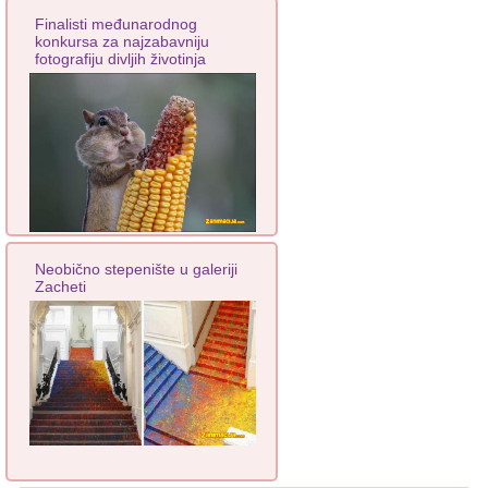
Finalisti međunarodnog
konkursa za najzabavniju
fotografiju divljih životinja
Neobično stepenište u galeriji
Zacheti