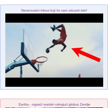
Neverovatni trikovi koji če vam oduzeti dah!
Eartha - najveći svetski rotirajući globus Zemlje