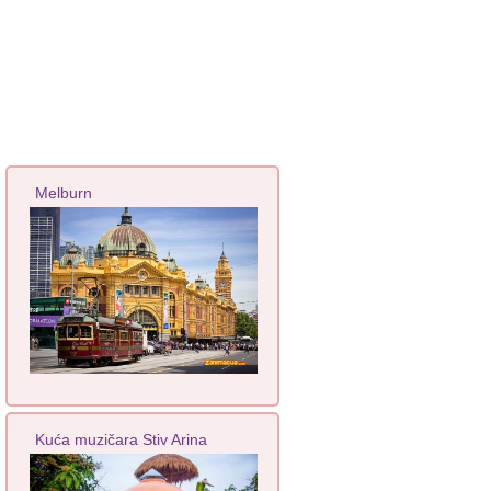
Melburn
Kuća muzičara Stiv Arina