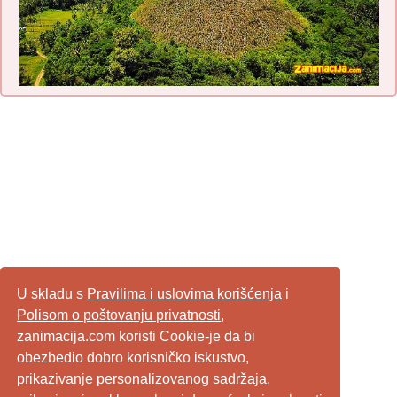
U skladu s
Pravilima i uslovima korišćenja
i
Polisom o poštovanju privatnosti
,
zanimacija.com koristi Cookie-je da bi
obezbedio dobro korisničko iskustvo,
prikazivanje personalizovanog sadržaja,