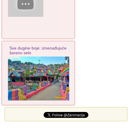
Sve dugine boje: iznenađujuće
šareno selo