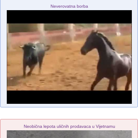
Neverovatna borba
Neobična lepota uličnih prodavaca u Vijetnamu