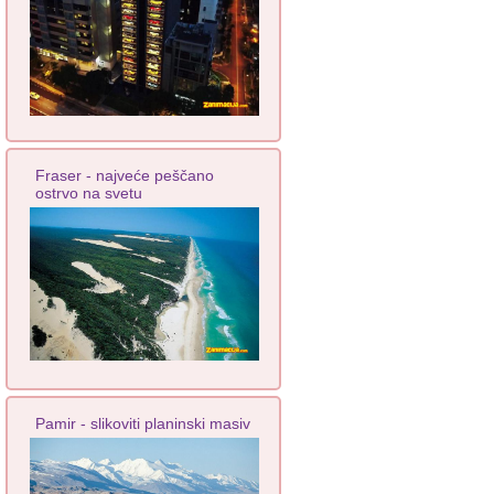
Fraser - najveće peščano
ostrvo na svetu
Pamir - slikoviti planinski masiv