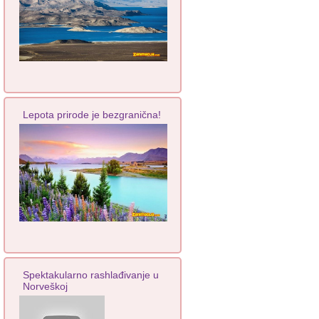
Lepota prirode je bezgranična!
Spektakularno rashlađivanje u
Norveškoj