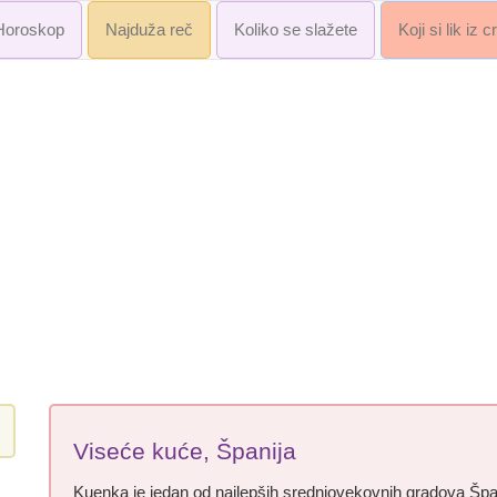
Horoskop
Najduža reč
Koliko se slažete
Koji si lik iz 
Viseće kuće, Španija
Kuenka je jedan od najlepših srednjovekovnih gradova Španij