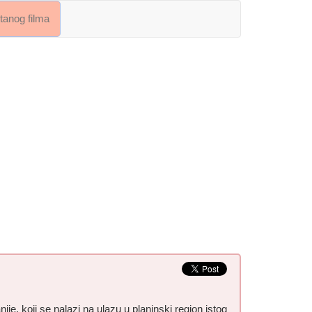
crtanog filma
e, koji se nalazi na ulazu u planinski region istog