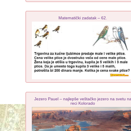
Matematički zadatak – 62.
Jezero Pauel – najlepše veštačko jezero na svetu n
reci Kolorado