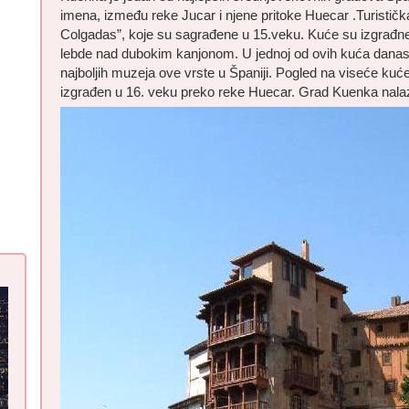
imena, između reke Jucar i njene pritoke Huecar .Turistič
Colgadas”, koje su sagrađene u 15.veku. Kuće su izgrađne
lebde nad dubokim kanjonom. U jednoj od ovih kuća danas
najboljih muzeja ove vrste u Španiji. Pogled na viseće kuće
izgrađen u 16. veku preko reke Huecar. Grad Kuenka nalaz