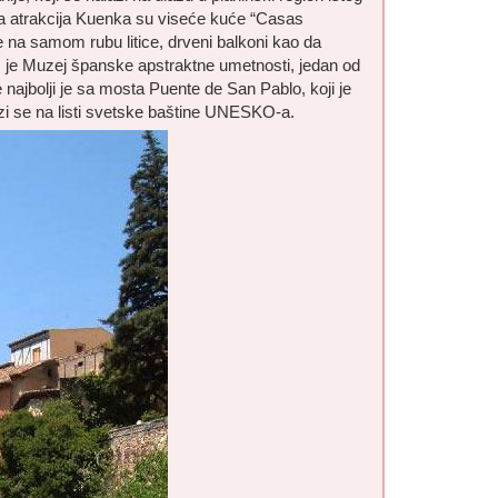
ka atrakcija Kuenka su viseće kuće “Casas
 na samom rubu litice, drveni balkoni kao da
 je Muzej španske apstraktne umetnosti, jedan od
 najbolji je sa mosta Puente de San Pablo, koji je
i se na listi svetske baštine UNESKO-a.