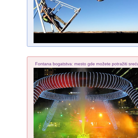
Fontana bogatstva: mesto gde možete potražiti sreć