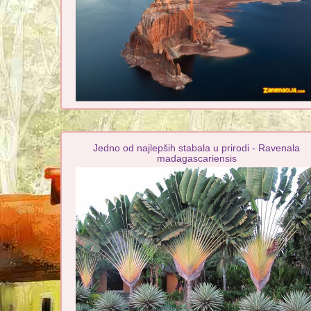
Jedno od najlepših stabala u prirodi - Ravenala
madagascariensis