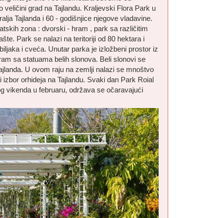
 veličini grad na Tajlandu. Kraljevski Flora Park u
lja Tajlanda i 60 - godišnjice njegove vladavine.
skih zona : dvorski - hram , park sa različitim
šte. Park se nalazi na teritoriji od 80 hektara i
iljaka i cveća. Unutar parka je izložbeni prostor iz
ram sa statuama belih slonova. Beli slonovi se
Tajlanda. U ovom raju na zemlji nalazi se mnoštvo
lji izbor orhideja na Tajlandu. Svaki dan Park Roial
vog vikenda u februaru, održava se očaravajući