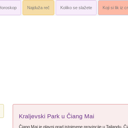
Horoskop
Najduža reč
Koliko se slažete
Koji si lik iz 
Kraljevski Park u Čiang Mai
Čiang Mai je glavni grad istoimene provincije u Tajlandu. 