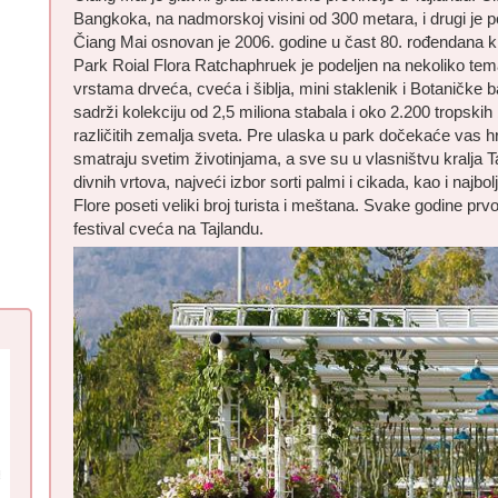
Bangkoka, na nadmorskoj visini od 300 metara, i drugi je po
Čiang Mai osnovan je 2006. godine u čast 80. rođendana kra
Park Roial Flora Ratchaphruek je podeljen na nekoliko temat
vrstama drveća, cveća i šiblja, mini staklenik i Botaničke ba
sadrži kolekciju od 2,5 miliona stabala i oko 2.200 tropskih b
različitih zemalja sveta. Pre ulaska u park dočekaće vas h
smatraju svetim životinjama, a sve su u vlasništvu kralja 
divnih vrtova, najveći izbor sorti palmi i cikada, kao i najbo
Flore poseti veliki broj turista i meštana. Svake godine pr
festival cveća na Tajlandu.