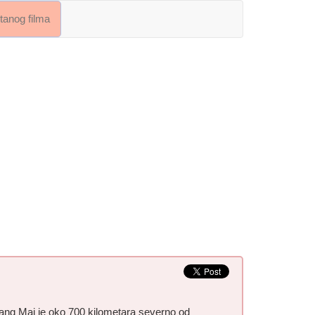
crtanog filma
Čiang Mai je oko 700 kilometara severno od