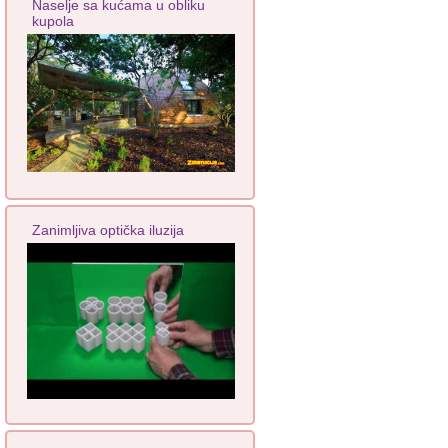
Naselje sa kućama u obliku
kupola
Zanimljiva optička iluzija