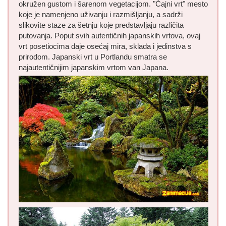
okružen gustom i šarenom vegetacijom. "Čajni vrt" mesto
koje je namenjeno uživanju i razmišljanju, a sadrži
slikovite staze za šetnju koje predstavljaju različita
putovanja. Poput svih autentičnih japanskih vrtova, ovaj
vrt posetiocima daje osećaj mira, sklada i jedinstva s
prirodom. Japanski vrt u Portlandu smatra se
najautentičnijim japanskim vrtom van Japana.