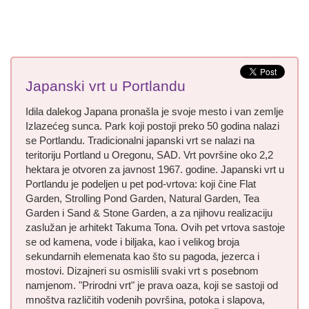
Japanski vrt u Portlandu
Idila dalekog Japana pronašla je svoje mesto i van zemlje
Izlazećeg sunca. Park koji postoji preko 50 godina nalazi
se Portlandu. Tradicionalni japanski vrt se nalazi na
teritoriju Portland u Oregonu, SAD. Vrt površine oko 2,2
hektara je otvoren za javnost 1967. godine. Japanski vrt u
Portlandu je podeljen u pet pod-vrtova: koji čine Flat
Garden, Strolling Pond Garden, Natural Garden, Tea
Garden i Sand & Stone Garden, a za njihovu realizaciju
zaslužan je arhitekt Takuma Tona. Ovih pet vrtova sastoje
se od kamena, vode i biljaka, kao i velikog broja
sekundarnih elemenata kao što su pagoda, jezerca i
mostovi. Dizajneri su osmislili svaki vrt s posebnom
namjenom. "Prirodni vrt" je prava oaza, koji se sastoji od
mnoštva različitih vodenih površina, potoka i slapova,