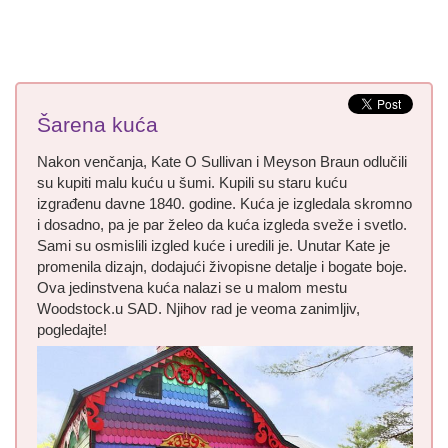
Šarena kuća
Nakon venčanja, Kate O Sullivan i Meyson Braun odlučili
su kupiti malu kuću u šumi. Kupili su staru kuću
izgrađenu davne 1840. godine. Kuća je izgledala skromno
i dosadno, pa je par želeo da kuća izgleda sveže i svetlo.
Sami su osmislili izgled kuće i uredili je. Unutar Kate je
promenila dizajn, dodajući živopisne detalje i bogate boje.
Ova jedinstvena kuća nalazi se u malom mestu
Woodstock.u SAD. Njihov rad je veoma zanimljiv,
pogledajte!