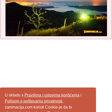
U skladu s
Pravilima i uslovima korišćenja
i
Polisom o poštovanju privatnosti
,
zanimacija.com koristi Cookie-je da bi