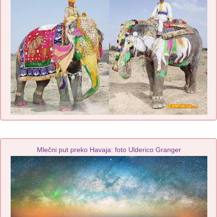
Mlečni put preko Havaja: foto Ulderico Granger