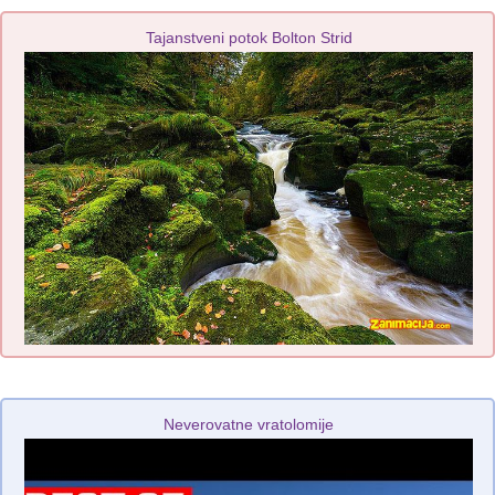
Tajanstveni potok Bolton Strid
Neverovatne vratolomije