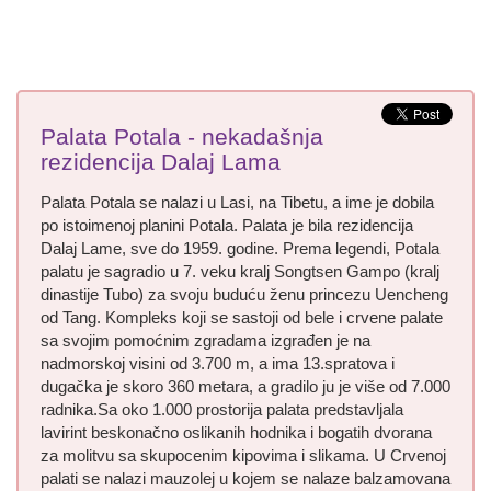
Palata Potala - nekadašnja
rezidencija Dalaj Lama
Palata Potala se nalazi u Lasi, na Tibetu, a ime je dobila
po istoimenoj planini Potala. Palata je bila rezidencija
Dalaj Lame, sve do 1959. godine. Prema legendi, Potala
palatu je sagradio u 7. veku kralj Songtsen Gampo (kralj
dinastije Tubo) za svoju buduću ženu princezu Uencheng
od Tang. Kompleks koji se sastoji od bele i crvene palate
sa svojim pomoćnim zgradama izgrađen je na
nadmorskoj visini od 3.700 m, a ima 13.spratova i
dugačka je skoro 360 metara, a gradilo ju je više od 7.000
radnika.Sa oko 1.000 prostorija palata predstavljala
lavirint beskonačno oslikanih hodnika i bogatih dvorana
za molitvu sa skupocenim kipovima i slikama. U Crvenoj
palati se nalazi mauzolej u kojem se nalaze balzamovana