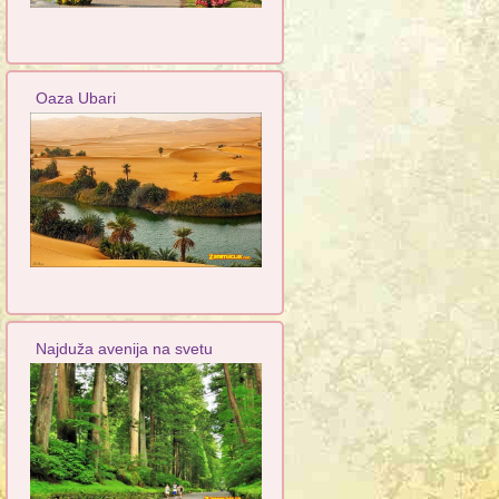
Oaza Ubari
Najduža avenija na svetu