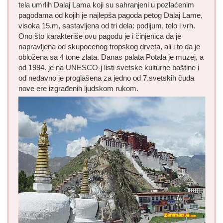
tela umrlih Dalaj Lama koji su sahranjeni u pozlaćenim
pagodama od kojih je najlepša pagoda petog Dalaj Lame,
visoka 15.m, sastavljena od tri dela: podijum, telo i vrh.
Ono što karakteriše ovu pagodu je i činjenica da je
napravljena od skupocenog tropskog drveta, ali i to da je
obložena sa 4 tone zlata. Danas palata Potala je muzej, a
od 1994. je na UNESCO-j listi svetske kulturne baštine i
od nedavno je proglašena za jedno od 7.svetskih čuda
nove ere izgrađenih ljudskom rukom.