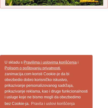
U skladu s
Pravilima i uslovima korišćenja
i
Polisom o poštovanju privatnosti
,
zanimacija.com koristi Cookie-je da bi
obezbedio dobro korisničko iskustvo,
prikazivanje personalizovanog sadržaja,
prikazivanje reklama, kao i druge funkcionalnosti
i usluge koje ne bismo mogli da obezbedimo
bez Cookie-ja.
Pravila i uslovi korišćenja