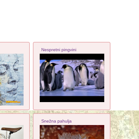
Nespretni pingvini
Snežna pahulja