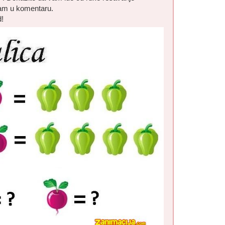
nam u komentaru.
d!