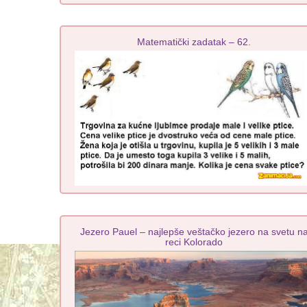
Matematički zadatak – 62.
Jezero Pauel – najlepše veštačko jezero na svetu n
reci Kolorado