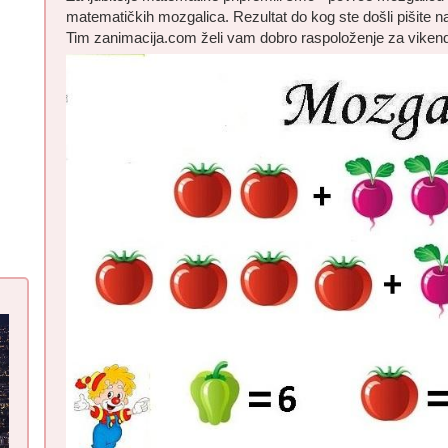
matematičkih mozgalica. Rezultat do kog ste došli pišite 
Tim zanimacija.com želi vam dobro raspoloženje za viken