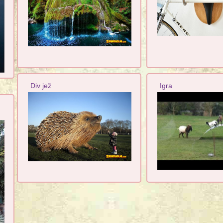
Div jež
Igra