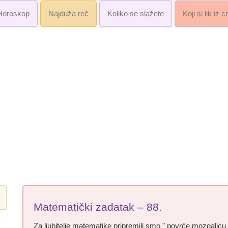
Horoskop
Najduža reč
Koliko se slažete
Koji si lik iz 
Matematički zadatak – 88.
Za ljubitelje matematike pripremili smo " povrće mozgalicu