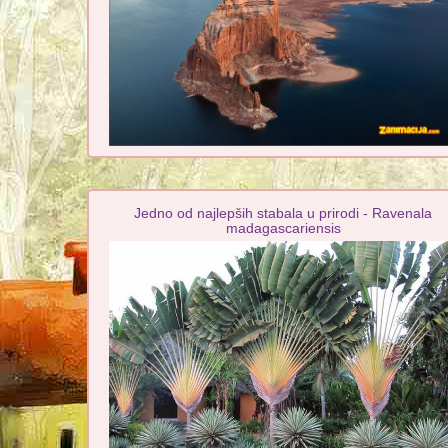
Jedno od najlepših stabala u prirodi - Ravenala
madagascariensis