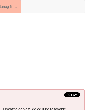
crtanog filma
 ". Dokažite da vam ide od ruke rešavanje