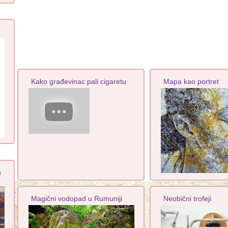
Kako građevinac pali cigaretu
Mapa kao portret
a
Magični vodopad u Rumuniji
Neobični trofeji