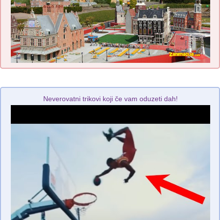
Neverovatni trikovi koji če vam oduzeti dah!