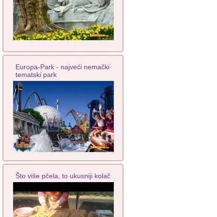
Europa-Park - najveći nemački
tematski park
Što više pčela, to ukusniji kolač