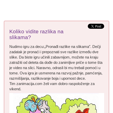
Koliko vidite razlika na
slikama?
Nudimo igru za decu:„Pronađi razlike na slikama”. Dečji
zadatak je pronaći i prepoznati sve razlike između dve
slike. Da biste igru učinili zabavnijom, možete na kraju
zatražiti od deteta da dođe do zanimljive priče o tome šta
je video na slici. Naravno, odrasli bi mu trebali pomoći u
tome. Ova igra je usmerena na razvoj pažnje, pamćenja,
razmišljanja, razlikovanje boja i upornost dece.
Tim zanimacija.com želi vam dobro raspoloženje za
vikend.