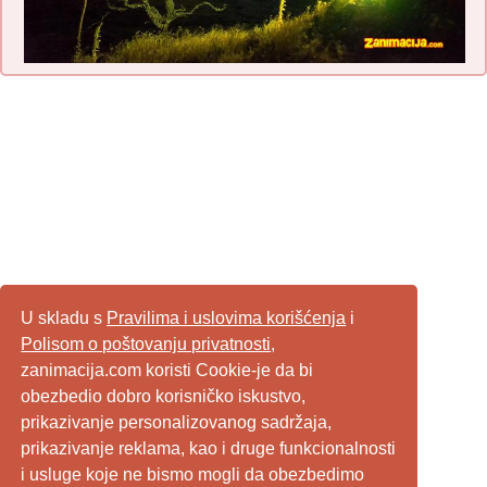
U skladu s
Pravilima i uslovima korišćenja
i
Polisom o poštovanju privatnosti
,
zanimacija.com koristi Cookie-je da bi
obezbedio dobro korisničko iskustvo,
prikazivanje personalizovanog sadržaja,
prikazivanje reklama, kao i druge funkcionalnosti
i usluge koje ne bismo mogli da obezbedimo