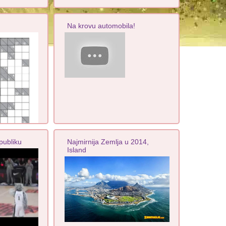
Na krovu automobila!
publiku
Najmirnija Zemlja u 2014,
Island