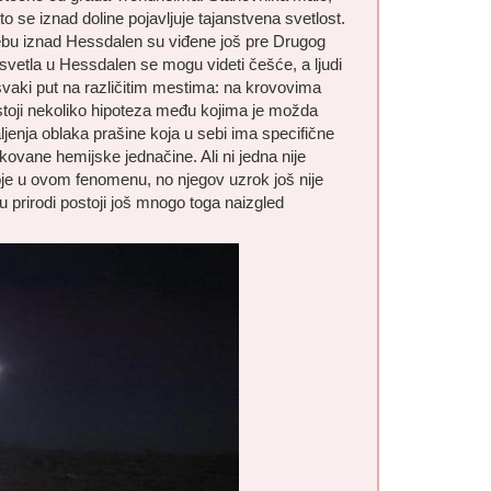
to se iznad doline pojavljuje tajanstvena svetlost.
 nebu iznad Hessdalen su viđene još pre Drugog
 svetla u Hessdalen se mogu videti češće, a ljudi
i svaki put na različitim mestima: na krovovima
toji nekoliko hipoteza među kojima je možda
enja oblaka prašine koja u sebi ima specifične
ovane hemijske jednačine. Ali ni jedna nije
je u ovom fenomenu, no njegov uzrok još nije
 prirodi postoji još mnogo toga naizgled