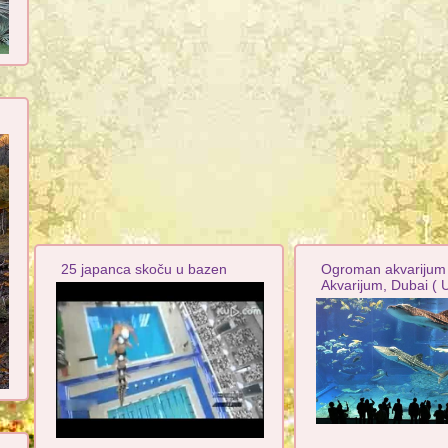
25 japanca skoču u bazen
Ogroman akvarijum 
Akvarijum, Dubai ( 