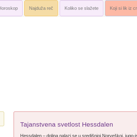
Horoskop
Najduža reč
Koliko se slažete
Koji si lik iz 
Tajanstvena svetlost Hessdalen
Hessdalen – dolina nalazi se u središnjoj Norveškoj, jugo