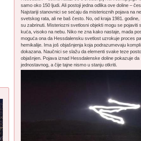
samo oko 150 ljudi. Ali postoji jedna odlika ove doline – čes
Najstariji stanovnici se sećaju da misterioznih pojava na
svetskog rata, ali ne baš često. No, od kraja 1981. godine,
su zabrinuti. Misteriozni svetlosni objekti mogu se pojavit
kuća, visoko na nebu. Niko ne zna kako nastaje, mada pos
moguća ona da Hessdalensku svetlost uzrokuje proces palj
hemikalije. Ima još objašnjenja koja podrazumevaju komplik
dokazana. Naučnici se slažu da elementi svake teze posto
objašnjen. Pojava iznad Hessdalenske doline pokazuje da u
jednostavnog, a čije tajne nismo u stanju otkriti.