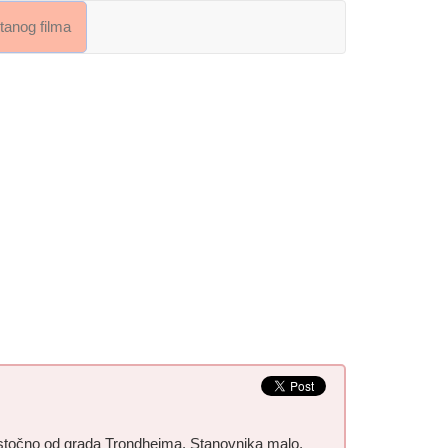
crtanog filma
-istočno od grada Trondheima. Stanovnika malo,