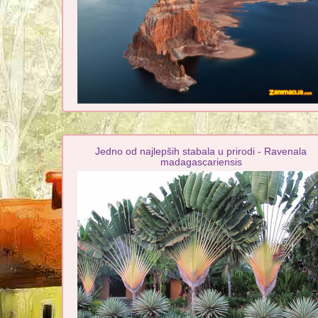
Jedno od najlepših stabala u prirodi - Ravenala
madagascariensis