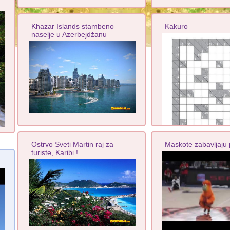
Khazar Islands stambeno
Kakuro
naselje u Azerbejdžanu
Ostrvo Sveti Martin raj za
Maskote zabavljaju 
turiste, Karibi !