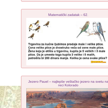
Matematički zadatak – 62.
Jezero Pauel – najlepše veštačko jezero na svetu n
reci Kolorado