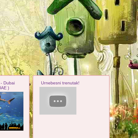
- Dubai
Urnebesni trenutak!
UAE )