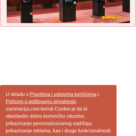
U skladu s
Pravilima i uslovima korišćenja
i
Polisom o poštovanju privatnosti
,
zanimacija.com koristi Cookie-je da bi
obezbedio dobro korisničko iskustvo,
prikazivanje personalizovanog sadržaja,
prikazivanje reklama, kao i druge funkcionalnosti