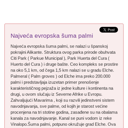
Najveća evropska šuma palmi
Najveća evropska šuma palmi, se nalazi u španskoj
pokrajini Alikante. Struktura ovog parka prirode obuhvata
Citi Park ( Parkue Municipal ), Park Huerta del Cura (
Huerto del Cura ) i druge bašte. Ceo kompleks se prostire
na oko 5,1 km, od čega 1,5 km nalazi se u gradu Elche.
Palmeral ( Palm groves ) od Elche ima preko 200.000
palmi i predstavljaja izuzetan primer prenošenje
karakterističnog pejzaža iz jedne kulture i kontinenta na
drugi, u ovom slučaju iz Severne Afrike u Evropu.
Zahvaljujući Mavarima , koji su razvili jedinstveni sistem
navodnjavanja, sve palme, od kojih je starost većine
procenjena na tri stotine godina, zasađene su na obalama
kanala za navodnjavanje. Kanal se puni vodom iz reke
Vinalopo.Šuma palmi, potpuno okružuje grad Elche. Ova