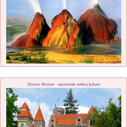
Dvorac Borivar - spomenik velikoj ljubavi