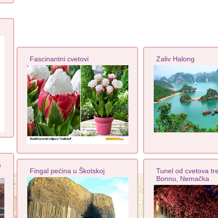
Fascinantni cvetovi
Zaliv Halong
a
Fingal pećina u Škotskoj
Tunel od cvetova tr
Bonnu, Nemačka