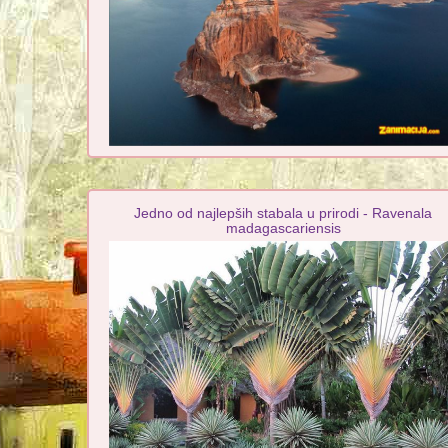
Jedno od najlepših stabala u prirodi - Ravenala
madagascariensis