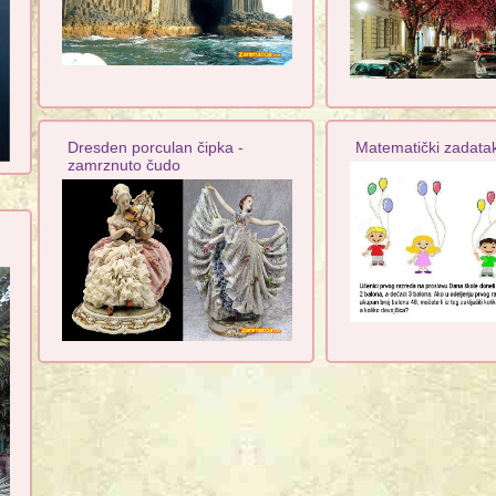
Dresden porculan čipka -
Matematički zadatak
zamrznuto čudo