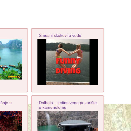
Smesni skokovi u vodu
ešnje u
Dalhala – jedinstveno pozorište
u kamenolomu