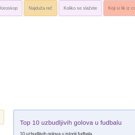
Horoskop
Najduža reč
Koliko se slažete
Koji si lik iz 
Top 10 uzbudljivih golova u fudbalu
10 uzbudljivih golova u istoriji fudbala.