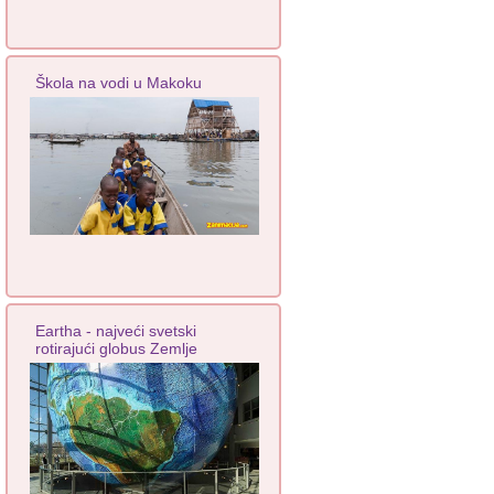
Škola na vodi u Makoku
Eartha - najveći svetski
rotirajući globus Zemlje