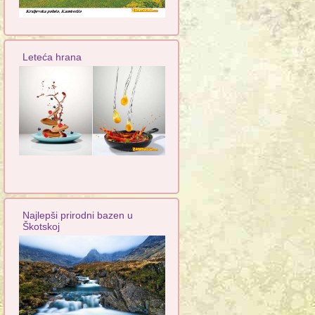
Leteća hrana
Najlepši prirodni bazen u
Škotskoj