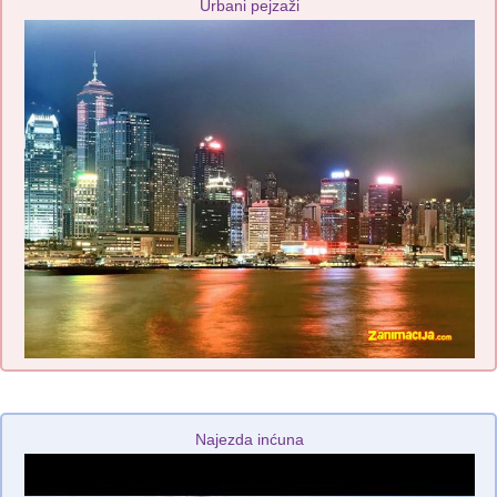
Urbani pejzaži
Najezda inćuna