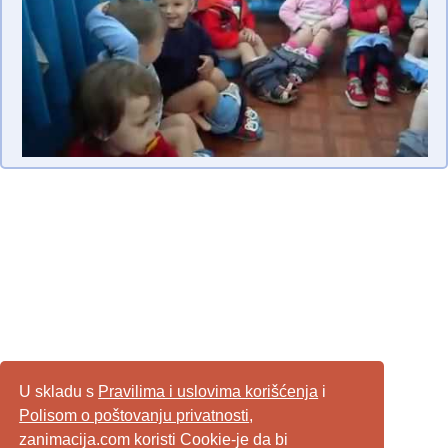
U skladu s
Pravilima i uslovima korišćenja
i
Polisom o poštovanju privatnosti
,
zanimacija.com koristi Cookie-je da bi