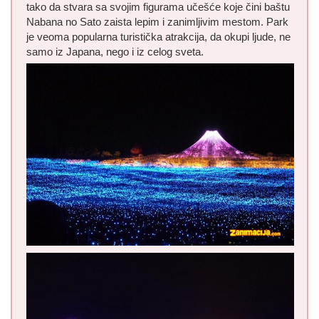
tako da stvara sa svojim figurama učešće koje čini baštu
Nabana no Sato zaista lepim i zanimljivim mestom. Park
je veoma popularna turistička atrakcija, da okupi ljude, ne
samo iz Japana, nego i iz celog sveta.