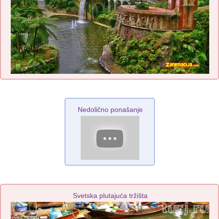
Nedolično ponašanje
Svetska plutajuća tržišta