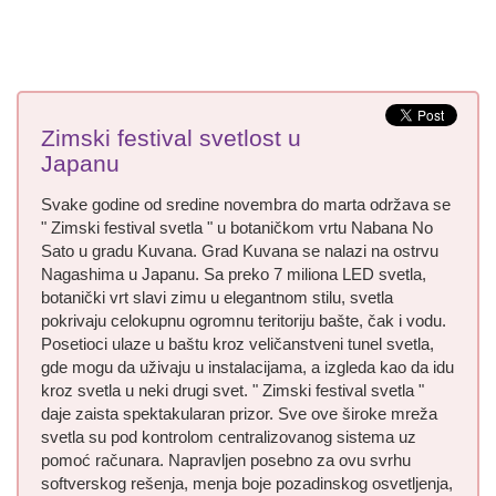
Zimski festival svetlost u
Japanu
Svake godine od sredine novembra do marta održava se
" Zimski festival svetla " u botaničkom vrtu Nabana No
Sato u gradu Kuvana. Grad Kuvana se nalazi na ostrvu
Nagashima u Japanu. Sa preko 7 miliona LED svetla,
botanički vrt slavi zimu u elegantnom stilu, svetla
pokrivaju celokupnu ogromnu teritoriju bašte, čak i vodu.
Posetioci ulaze u baštu kroz veličanstveni tunel svetla,
gde mogu da uživaju u instalacijama, a izgleda kao da idu
kroz svetla u neki drugi svet. " Zimski festival svetla "
daje zaista spektakularan prizor. Sve ove široke mreža
svetla su pod kontrolom centralizovanog sistema uz
pomoć računara. Napravljen posebno za ovu svrhu
softverskog rešenja, menja boje pozadinskog osvetljenja,