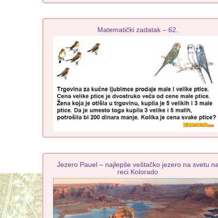
Matematički zadatak – 62.
Jezero Pauel – najlepše veštačko jezero na svetu n
reci Kolorado