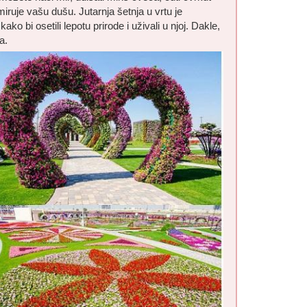
iruje vašu dušu. Jutarnja šetnja u vrtu je
ako bi osetili lepotu prirode i uživali u njoj. Dakle,
a.