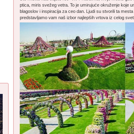
ptica, miris svežeg vetra. To je umirujuće okruženje koje um
blagoslov i inspiracija za ceo dan. Ljudi su stvorili ta mesta k
predstavljamo vam naš izbor najlepših vrtova iz celog svet