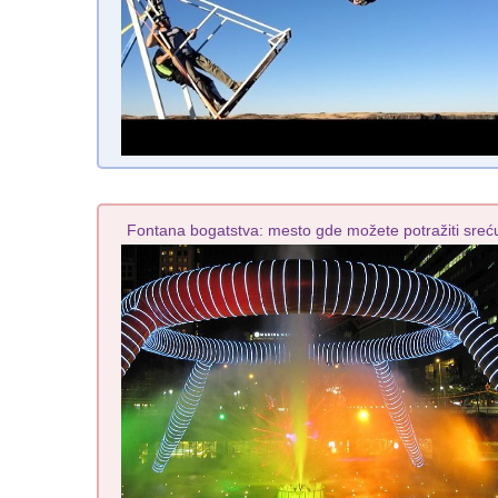
Fontana bogatstva: mesto gde možete potražiti sreć