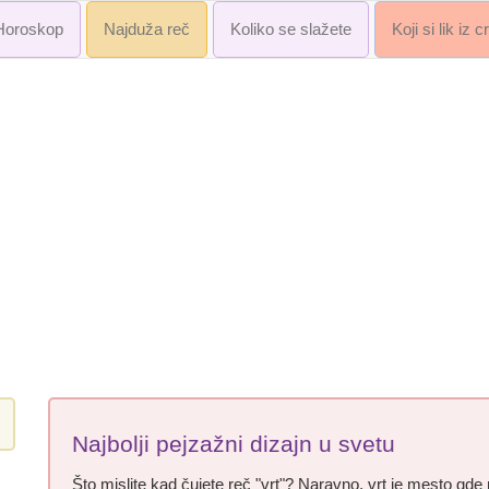
Horoskop
Najduža reč
Koliko se slažete
Koji si lik iz 
Najbolji pejzažni dizajn u svetu
Što mislite kad čujete reč "vrt"? Naravno, vrt je mesto gde 