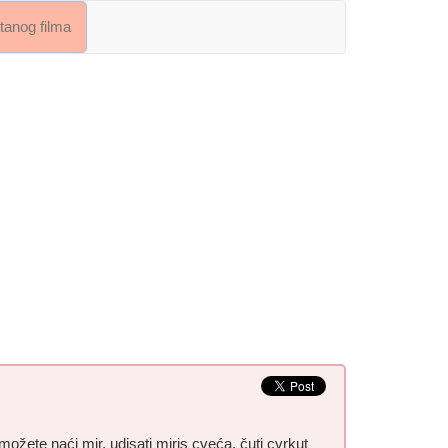
crtanog filma
možete naći mir, udisati miris cveća, čuti cvrkut