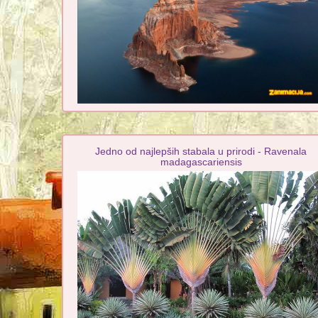
Jedno od najlepših stabala u prirodi - Ravenala
madagascariensis