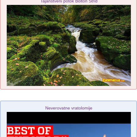
Tajanstveni potok Bolton Strid
Neverovatne vratolomije