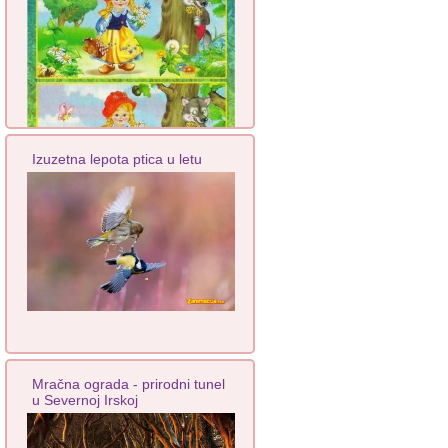
Izuzetna lepota ptica u letu
Mračna ograda - prirodni tunel
u Severnoj Irskoj