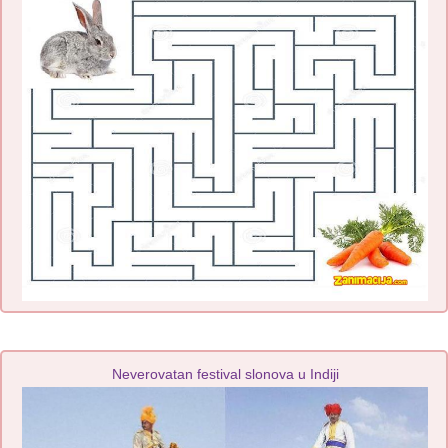
Neverovatan festival slonova u Indiji