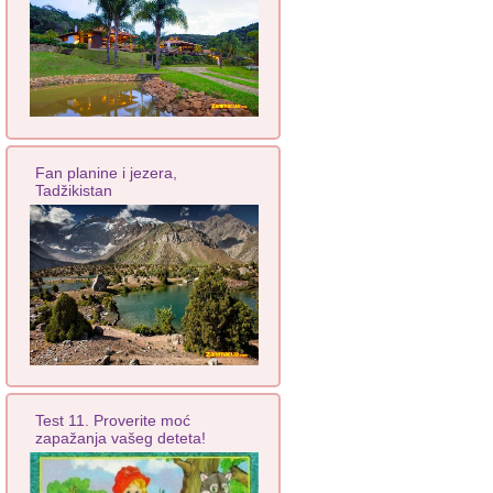
Fan planine i jezera,
Tadžikistan
Test 11. Proverite moć
zapažanja vašeg deteta!