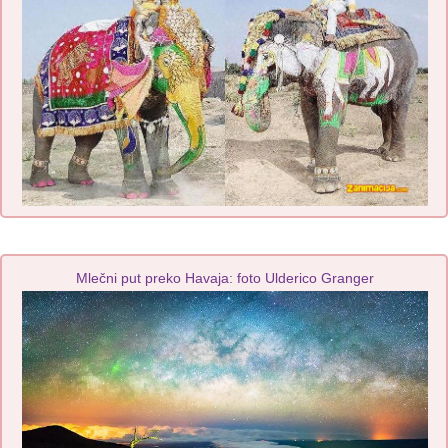
Mlečni put preko Havaja: foto Ulderico Granger