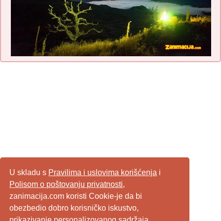
U skladu s
Pravilima i uslovima korišćenja
i
Polisom o poštovanju privatnosti
,
zanimacija.com koristi Cookie-je da bi
obezbedio dobro korisničko iskustvo,
prikazivanje personalizovanog sadržaja,