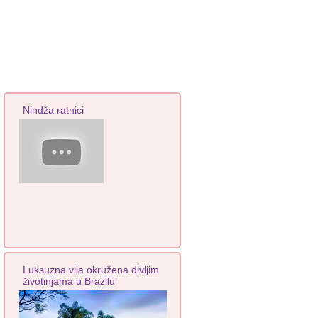
Nindža ratnici
Luksuzna vila okružena divljim
životinjama u Brazilu