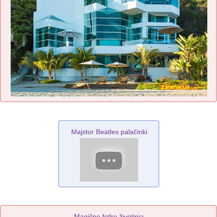
Majstor Beatles palačinki
Magične fotke životinja