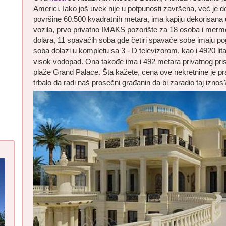
Americi. Iako još uvek nije u potpunosti završena, već je do
površine 60.500 kvadratnih metara, ima kapiju dekorisana
vozila, prvo privatno IMAKS pozorište za 18 osoba i merme
dolara, 11 spavaćih soba gde četiri spavaće sobe imaju po
soba dolazi u kompletu sa 3 - D televizorom, kao i 4920 l
visok vodopad. Ona takođe ima i 492 metara privatnog pris
plaže Grand Palace. Šta kažete, cena ove nekretnine je pra
trbalo da radi naš prosečni građanin da bi zaradio taj iznos