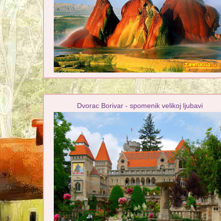
Dvorac Borivar - spomenik velikoj ljubavi