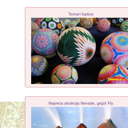
Temari loptice
Najveća atrakcija Nevade, gejzir Fly