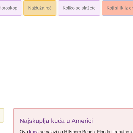
Horoskop
Najduža reč
Koliko se slažete
Koji si lik iz 
Najskuplja kuća u Americi
Ova
kuća
se nalazi na Hillsboro Beach, Florida i trenutno j