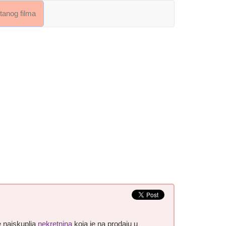
crtanog filma
e najskuplja
nekretnina
koja je na prodaju u