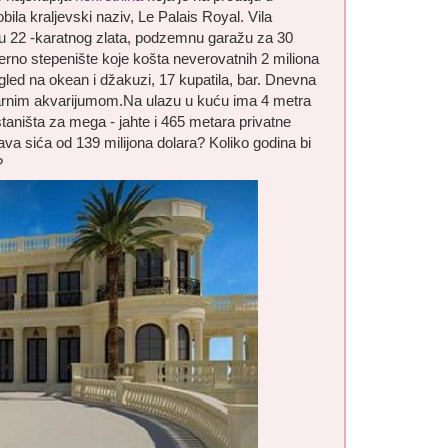
bila kraljevski naziv, Le Palais Royal. Vila
 u 22 -karatnog zlata, podzemnu garažu za 30
rno stepenište koje košta neverovatnih 2 miliona
gled na okean i džakuzi, 17 kupatila, bar. Dnevna
itarnim akvarijumom.Na ulazu u kuću ima 4 metra
taništa za mega - jahte i 465 metara privatne
va sića od 139 milijona dolara? Koliko godina bi
?