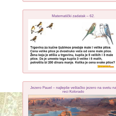
Matematički zadatak – 62.
Jezero Pauel – najlepše veštačko jezero na svetu n
reci Kolorado