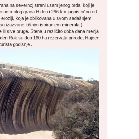
ana na severnoj strani usamljenog brda, koji je
no od malog grada Hiden i 296 km jugoistočno od
k eroziji, koja je oblikovana u svom sadašnjem
 su izazvane kišnim ispiranjem minerala (
 ili sive pruge. Stena u različito doba dana menja
ajden Rok su deo 160 ha rezervata prirode, Hajden
urista godišnje .