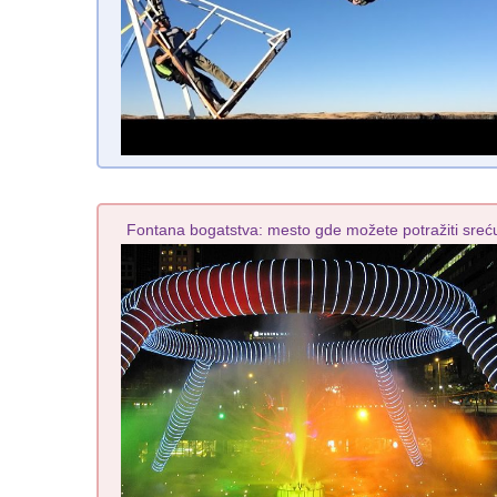
Fontana bogatstva: mesto gde možete potražiti sreć