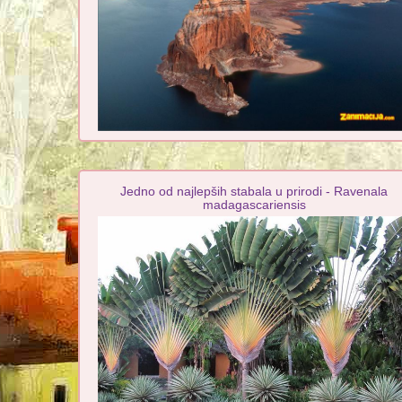
Jedno od najlepših stabala u prirodi - Ravenala
madagascariensis