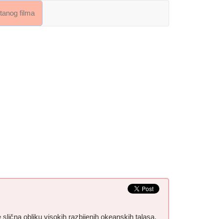
crtanog filma
 slična obliku visokih razbijenih okeanskih talasa.