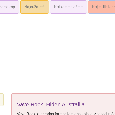
Horoskop
Najduža reč
Koliko se slažete
Koji si lik iz 
Vave Rock, Hiden Australija
Vave Rock je prirodna formacija stena koja je iznenađujuće