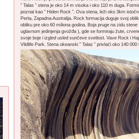
" Talas " stena je oko 14 m visoka i oko 110 m duga. Formir
poznat kao " Hiden Rock ". Ova stena, leži oko 3km istoč
Perta, Zapadna Australija. Rock formacija duguje svoj obli
obliku pre oko 60 miliona godina. Boja pruge na zidu stene
uglavnom jedinjenja gvožđa ), gde se formiraju žute, crvene
svoje boje i izgled usled sunčeve svetlost. Vave Rock i H
Vildlife Park. Stena okeanski " Talas " privlači oko 140 000 t