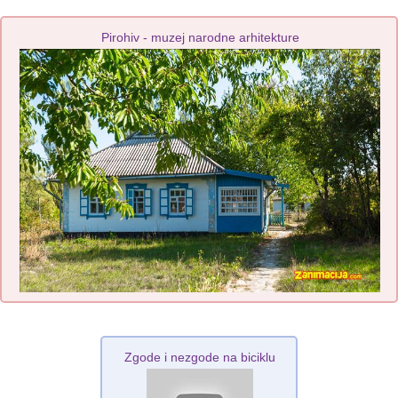
Pirohiv - muzej narodne arhіtekture
Zgode i nezgode na biciklu