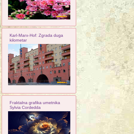
Karl-Marx-Hof: Zgrada duga
kilometar
Fraktalna grafika umetnika
Sylvia Cordedda