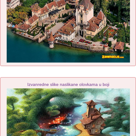
Izvanredne slike naslikane olovkama u boji