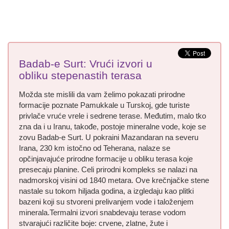
Badab-e Surt: Vrući izvori u
obliku stepenastih terasa
Možda ste mislili da vam želimo pokazati prirodne
formacije poznate Pamukkale u Turskoj, gde turiste
privlače vruće vrele i sedrene terase. Međutim, malo tko
zna da i u Iranu, takođe, postoje mineralne vode, koje se
zovu Badab-e Surt. U pokraini Mazandaran na severu
Irana, 230 km istočno od Teherana, nalaze se
opčinjavajuće prirodne formacije u obliku terasa koje
presecaju planine. Celi prirodni kompleks se nalazi na
nadmorskoj visini od 1840 metara. Ove krečnjačke stene
nastale su tokom hiljada godina, a izgledaju kao plitki
bazeni koji su stvoreni prelivanjem vode i taloženjem
minerala.Termalni izvori snabdevaju terase vodom
stvarajući različite boje: crvene, zlatne, žute i