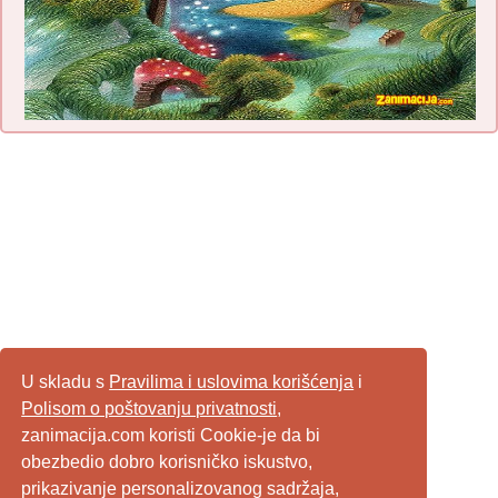
U skladu s
Pravilima i uslovima korišćenja
i
Polisom o poštovanju privatnosti
,
zanimacija.com koristi Cookie-je da bi
obezbedio dobro korisničko iskustvo,
prikazivanje personalizovanog sadržaja,