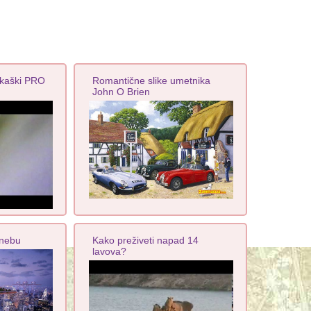
rkaški PRO
Romantične slike umetnika
John O Brien
 nebu
Kako preživeti napad 14
lavova?