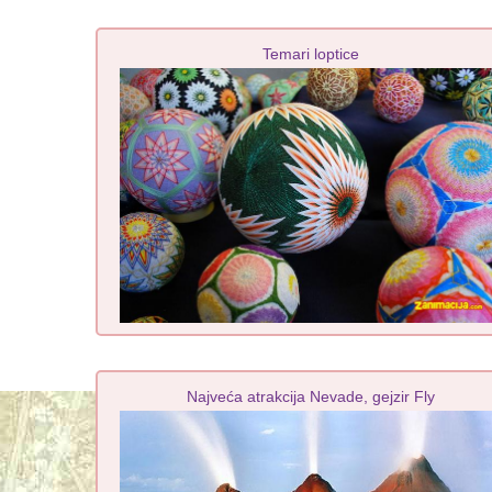
Temari loptice
Najveća atrakcija Nevade, gejzir Fly