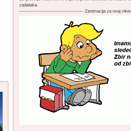
zadataka.
-------------------------------------------- Zanimacija za ovaj vike