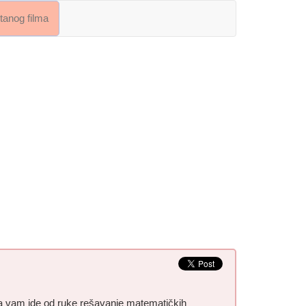
crtanog filma
da vam ide od ruke rešavanje matematičkih