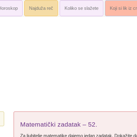
Horoskop
Najduža reč
Koliko se slažete
Koji si lik iz 
Matematički zadatak – 52.
Za ljubitelje matematike dajemo jedan zadatak. Dokažite 