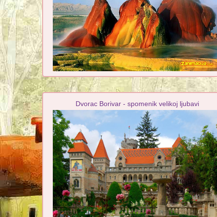
Dvorac Borivar - spomenik velikoj ljubavi