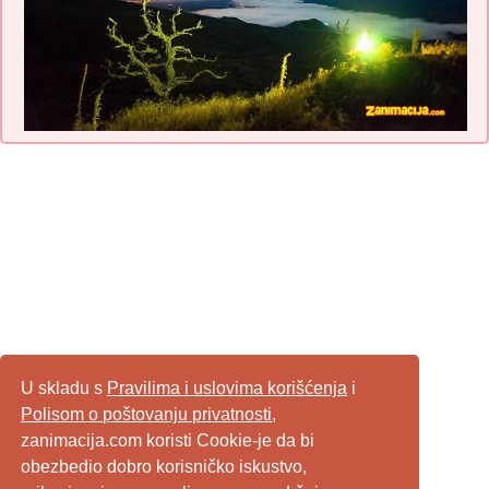
U skladu s
Pravilima i uslovima korišćenja
i
Polisom o poštovanju privatnosti
,
zanimacija.com koristi Cookie-je da bi
obezbedio dobro korisničko iskustvo,