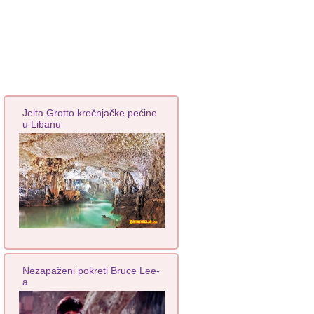
Jeita Grotto krečnjačke pećine
u Libanu
Nezapaženi pokreti Bruce Lee-
a