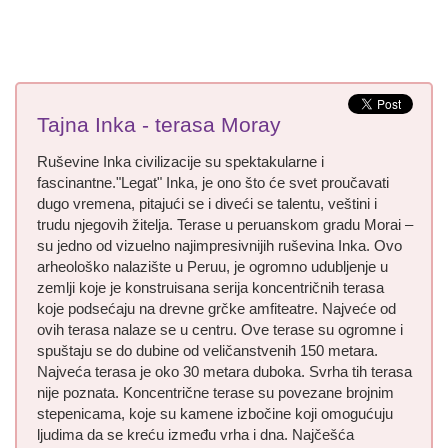
Tajna Inka - terasa Moray
Ruševine Inka civilizacije su spektakularne i
fascinantne."Legat" Inka, je ono što će svet proučavati
dugo vremena, pitajući se i diveći se talentu, veštini i
trudu njegovih žitelja. Terase u peruanskom gradu Morai –
su jedno od vizuelno najimpresivnijih ruševina Inka. Ovo
arheološko nalazište u Peruu, je ogromno udubljenje u
zemlji koje je konstruisana serija koncentričnih terasa
koje podsećaju na drevne grčke amfiteatre. Najveće od
ovih terasa nalaze se u centru. Ove terase su ogromne i
spuštaju se do dubine od veličanstvenih 150 metara.
Najveća terasa je oko 30 metara duboka. Svrha tih terasa
nije poznata. Koncentrične terase su povezane brojnim
stepenicama, koje su kamene izbočine koji omogućuju
ljudima da se kreću između vrha i dna. Najčešća