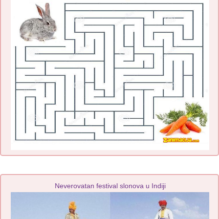
Neverovatan festival slonova u Indiji