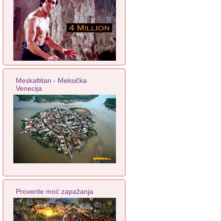
Meskaltitan - Meksička
Venecija
Proverite moć zapažanja