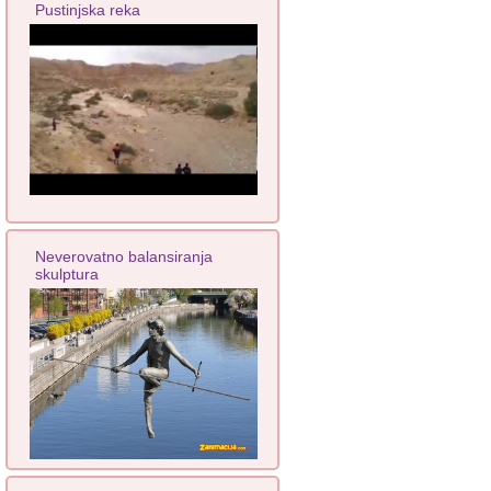
Pustinjska reka
Neverovatno balansiranja
skulptura