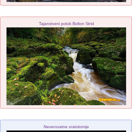
Tajanstveni potok Bolton Strid
Neverovatne vratolomije