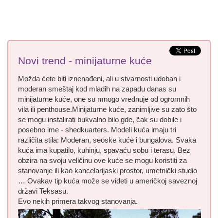
Novi trend - minijaturne kuće
Možda ćete biti iznenađeni, ali u stvarnosti udoban i
moderan smeštaj kod mladih na zapadu danas su
minijaturne kuće, one su mnogo vrednuje od ogromnih
vila ili penthouse.Minijaturne kuće, zanimljive su zato što
se mogu instalirati bukvalno bilo gde, čak su dobile i
posebno ime - shedkuarters. Modeli kuća imaju tri
različita stila: Moderan, seoske kuće i bungalova. Svaka
kuća ima kupatilo, kuhinju, spavaću sobu i terasu. Bez
obzira na svoju veličinu ove kuće se mogu koristiti za
stanovanje ili kao kancelarijaski prostor, umetnički studio
… Ovakav tip kuća može se videti u američkoj saveznoj
državi Teksasu.
Evo nekih primera takvog stanovanja.