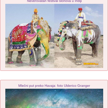
Neverovatan festival slonova u Indiji
Mlečni put preko Havaja: foto Ulderico Granger