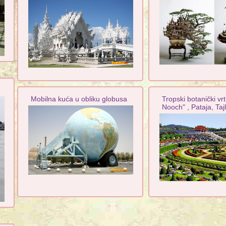
Mobilna kuća u obliku globusa
Tropski botanički vr
Nooch" , Pataja, Taj