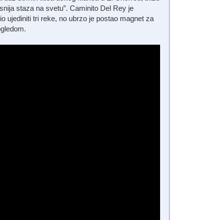
asnija staza na svetu”. Caminito Del Rey je
io ujediniti tri reke, no ubrzo je postao magnet za
ogledom.