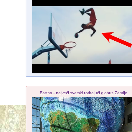
Eartha - najveći svetski rotirajući globus Zemlje