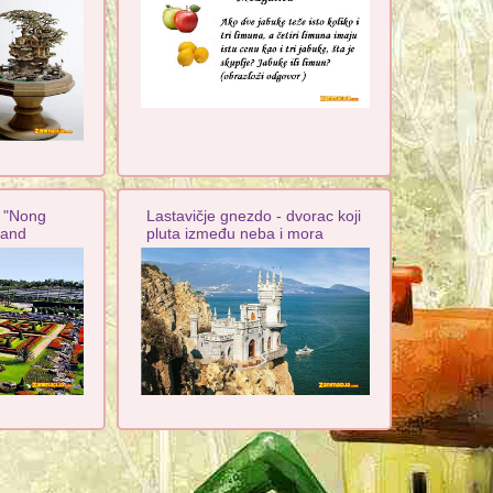
t "Nong
Lastavičje gnezdo - dvorac koji
land
pluta između neba i mora