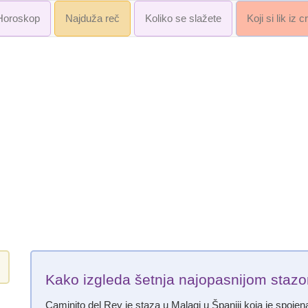
Horoskop
Najduža reč
Koliko se slažete
Koji si lik iz 
Kako izgleda šetnja najopasnijom staz
Caminito del Rey je staza u Malagi u Španiji koja je spojen