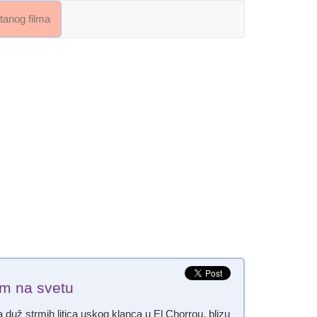
crtanog filma
om na svetu
a duž strmih litica uskog klanca u El Chorrou, blizu