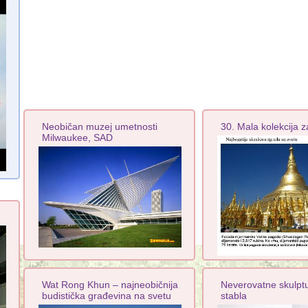
Neobičan muzej umetnosti
30. Mala kolekcija za
Milwaukee, SAD
Wat Rong Khun – najneobičnija
Neverovatne skulpt
budistička građevina na svetu
stabla