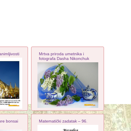
nimljivosti
Mrtva priroda umetnika i
fotografa Dasha Nikonchuk
ure bonsai
Matematički zadatak – 96.