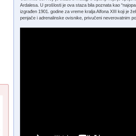
Ardalesa. U prošlosti je ova staza bila poznata kao “najop
izgrađen 1901. godine za vreme kralja Alfona XIII koji je žel
penjače i adrenalinske ovisnike, privučeni neverovatnim p