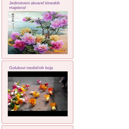
Jedinstveni akvarel kineskih
majstora!
Golubovi neobičnih boja