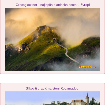
Grossglockner - najlepša planinska cesta u Evropi
Slikoviti gradić na steni Rocamadour