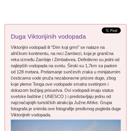
Duga Viktorijinih vodopada
Viktorijini vodopadi ili “Dim koji grmi” se nalaze na
afričkom kontinentu, na reci Zambezi, koja je granična
reka između Zambije i Zimbabvea. Definitivno su jedni od
najlepših vodopada na svetu. Široki su 1,7km sa padom
od 128 metara. Prelamanje sunčevih zraka u minijaturnim
česticama vode pruža nezaboravne prizore duge, zbog
koje pleme Tonga ove vodopade smatra svetinjom i
dokazom božijeg prisustva. Ovi vodopadi imaju status
svetske baštine ( UNESCO ) i predstavljaju jednu od
najznačajnijih turističkih atrakcija Južne Afrike. Grupa
fotografa je snimila ove fotografije predivnog pogleda duge
Viktorijinih vodopada.