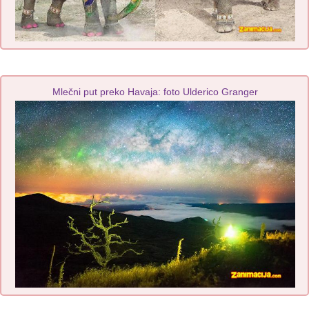
Mlečni put preko Havaja: foto Ulderico Granger