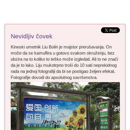
Nevidljiv čovek
Kineski umetnik Liu Bolin je majstor prerušavanja. On
može da se kamuflira u gotovo svakom okruženju, bez
obzira na to koliko to teško može izgledati. Ali to ne znači
da je to lako. Liju mukotrpno troši do 10 sati neprekidnog
rada na jednoj fotografiji da bi se postigao željeni efekat.
Fotografije dovodi do apsolutnog savršenstva.