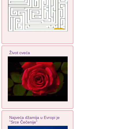
Život cveća
Najveća džamija u Evropi je
”Srce Čečenije”