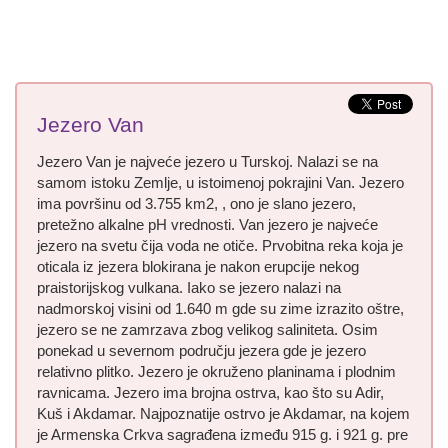
Jezero Van
Jezero Van je najveće jezero u Turskoj. Nalazi se na
samom istoku Zemlje, u istoimenoj pokrajini Van. Jezero
ima površinu od 3.755 km2, , ono je slano jezero,
pretežno alkalne pH vrednosti. Van jezero je najveće
jezero na svetu čija voda ne otiče. Prvobitna reka koja je
oticala iz jezera blokirana je nakon erupcije nekog
praistorijskog vulkana. Iako se jezero nalazi na
nadmorskoj visini od 1.640 m gde su zime izrazito oštre,
jezero se ne zamrzava zbog velikog saliniteta. Osim
ponekad u severnom području jezera gde je jezero
relativno plitko. Jezero je okruženo planinama i plodnim
ravnicama. Jezero ima brojna ostrva, kao što su Adir,
Kuš i Akdamar. Najpoznatije ostrvo je Akdamar, na kojem
je Armenska Crkva sagrađena između 915 g. i 921 g. pre