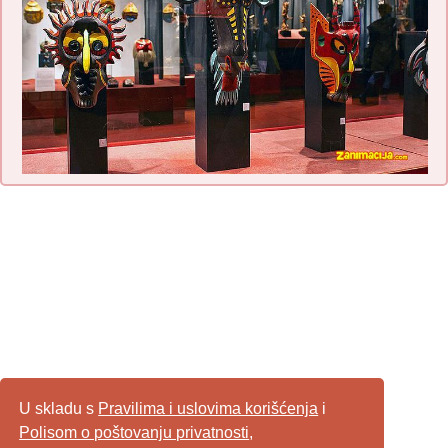
U skladu s
Pravilima i uslovima korišćenja
i
Polisom o poštovanju privatnosti
,