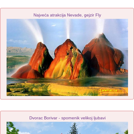
Najveća atrakcija Nevade, gejzir Fly
Dvorac Borivar - spomenik velikoj ljubavi