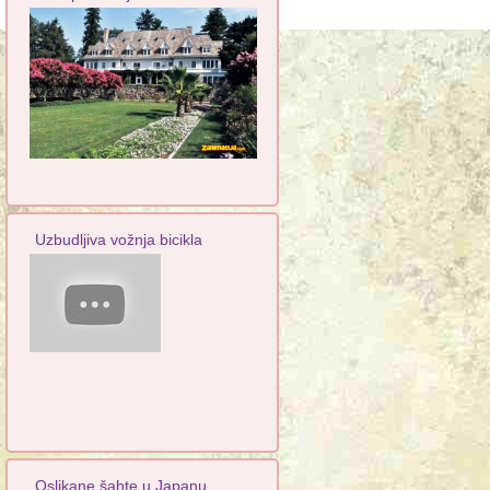
Uzbudljiva vožnja bicikla
Oslikane šahte u Japanu