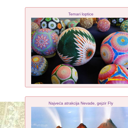
Temari loptice
Najveća atrakcija Nevade, gejzir Fly