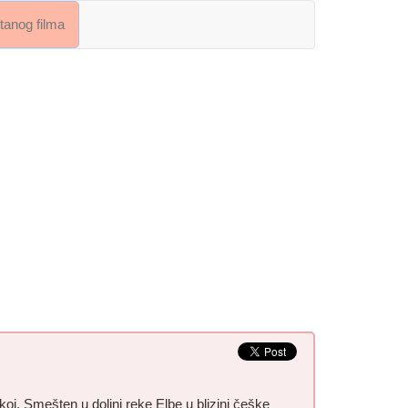
crtanog filma
j. Smešten u dolini reke Elbe u blizini češke