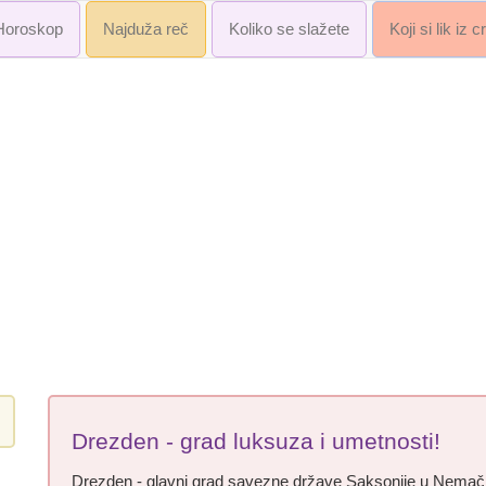
Horoskop
Najduža reč
Koliko se slažete
Koji si lik iz 
Drezden - grad luksuza i umetnosti!
Drezden - glavni grad savezne države Saksonije u Nemačko