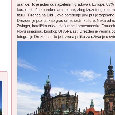
granice. To je jedan od najzelenijih gradova u Evrope, 63
karakteristične barokne arhitekture, zbog izuzetnog kulturno 
titulu " Firenca na Elbi ", ovo poređenje prvi put je zapisano
Drezden je poznat kao grad umetnosti i kulture. Neka od n
Zwinger, katolička crkva Hofkirche i protestantska Frauenki
Novu sinagogu, bioskop UFA-Palast. Drezden je veoma popu
fotografije Drezdena - to je izvrsna prilika za uživanje u s