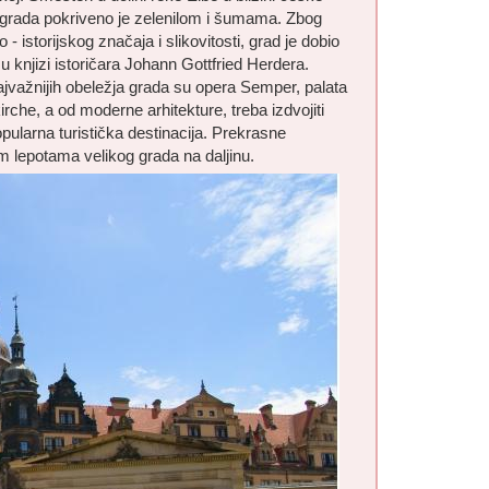
% grada pokriveno je zelenilom i šumama. Zbog
- istorijskog značaja i slikovitosti, grad je dobio
 u knjizi istoričara Johann Gottfried Herdera.
ajvažnijih obeležja grada su opera Semper, palata
rche, a od moderne arhitekture, treba izdvojiti
larna turistička destinacija. Prekrasne
vim lepotama velikog grada na daljinu.