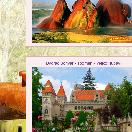
Dvorac Borivar - spomenik velikoj ljubavi