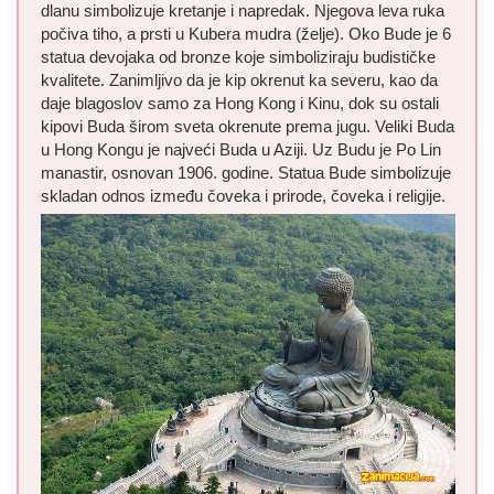
dlanu simbolizuje kretanje i napredak. Njegova leva ruka
počiva tiho, a prsti u Kubera mudra (želje). Oko Bude je 6
statua devojaka od bronze koje simboliziraju budističke
kvalitete. Zanimljivo da je kip okrenut ka severu, kao da
daje blagoslov samo za Hong Kong i Kinu, dok su ostali
kipovi Buda širom sveta okrenute prema jugu. Veliki Buda
u Hong Kongu je najveći Buda u Aziji. Uz Budu je Po Lin
manastir, osnovan 1906. godine. Statua Bude simbolizuje
skladan odnos između čoveka i prirode, čoveka i religije.