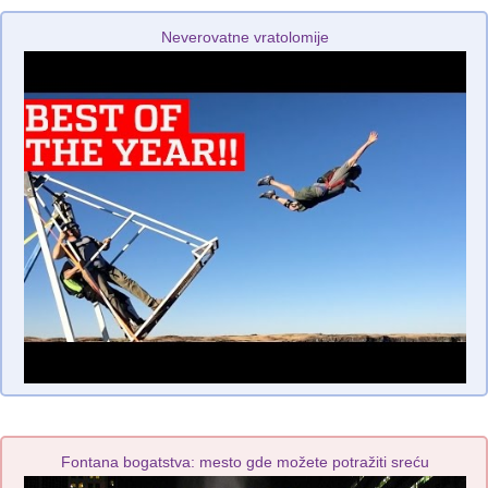
Neverovatne vratolomije
Fontana bogatstva: mesto gde možete potražiti sreću