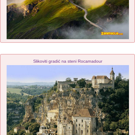
Slikoviti gradić na steni Rocamadour