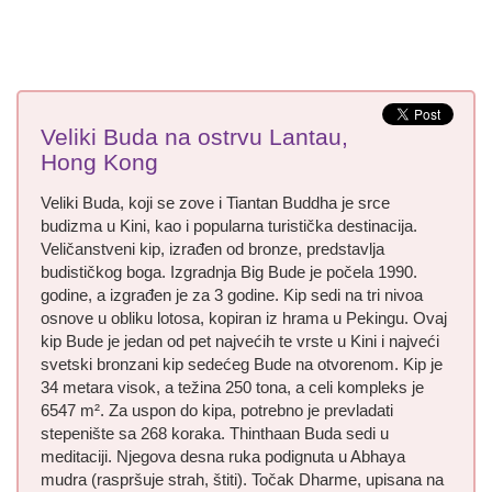
Veliki Buda na ostrvu Lantau,
Hong Kong
Veliki Buda, koji se zove i Tiantan Buddha je srce
budizma u Kini, kao i popularna turistička destinacija.
Veličanstveni kip, izrađen od bronze, predstavlja
budističkog boga. Izgradnja Big Bude je počela 1990.
godine, a izgrađen je za 3 godine. Kip sedi na tri nivoa
osnove u obliku lotosa, kopiran iz hrama u Pekingu. Ovaj
kip Bude je jedan od pet najvećih te vrste u Kini i najveći
svetski bronzani kip sedećeg Bude na otvorenom. Kip je
34 metara visok, a težina 250 tona, a celi kompleks je
6547 m². Za uspon do kipa, potrebno je prevladati
stepenište sa 268 koraka. Thinthaan Buda sedi u
meditaciji. Njegova desna ruka podignuta u Abhaya
mudra (raspršuje strah, štiti). Točak Dharme, upisana na