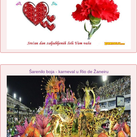
Šarenilo boja - karneval u Rio de Žaneiru