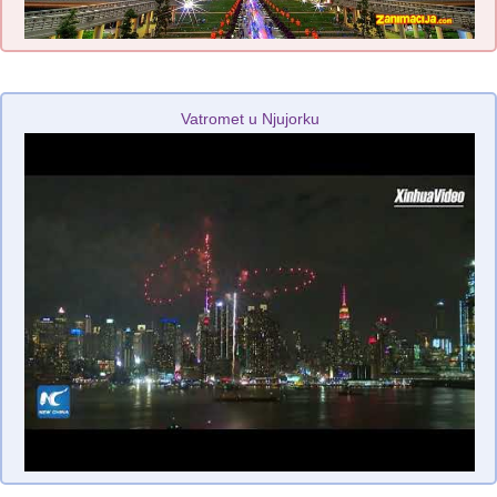
Vatromet u Njujorku