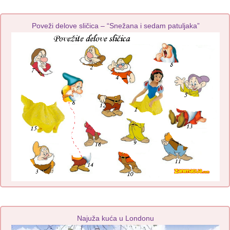
Poveži delove sličica – “Snežana i sedam patuljaka”
Najuža kuća u Londonu