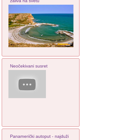
zaliva na svetu
Neočekivani susret
Panamerički autoput - najduži