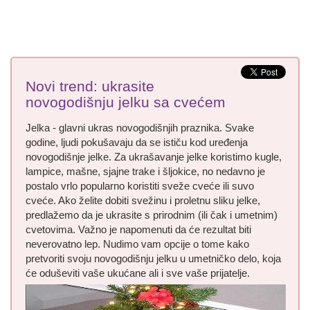
Novi trend: ukrasite
novogodišnju jelku sa cvećem
Jelka - glavni ukras novogodišnjih praznika. Svake
godine, ljudi pokušavaju da se ističu kod uređenja
novogodišnje jelke. Za ukrašavanje jelke koristimo kugle,
lampice, mašne, sjajne trake i šljokice, no nedavno je
postalo vrlo popularno koristiti sveže cveće ili suvo
cveće. Ako želite dobiti svežinu i proletnu sliku jelke,
predlažemo da je ukrasite s prirodnim (ili čak i umetnim)
cvetovima. Važno je napomenuti da će rezultat biti
neverovatno lep. Nudimo vam opcije o tome kako
pretvoriti svoju novogodišnju jelku u umetničko delo, koja
će oduševiti vaše ukućane ali i sve vaše prijatelje.