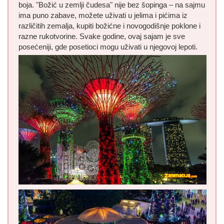
boja. "Božić u zemlji čudesa" nije bez šopinga – na sajmu
ima puno zabave, možete uživati u jelima i pićima iz
različitih zemalja, kupiti božićne i novogodišnje poklone i
razne rukotvorine. Svake godine, ovaj sajam je sve
posećeniji, gde posetioci mogu uživati u njegovoj lepoti.