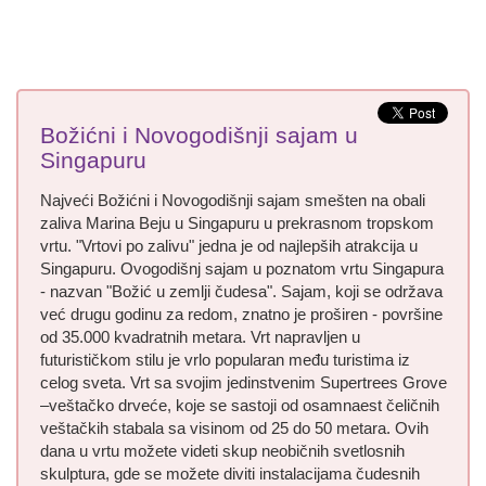
Božićni i Novogodišnji sajam u
Singapuru
Najveći Božićni i Novogodišnji sajam smešten na obali
zaliva Marina Beju u Singapuru u prekrasnom tropskom
vrtu. "Vrtovi po zalivu" jedna je od najlepših atrakcija u
Singapuru. Ovogodišnj sajam u poznatom vrtu Singapura
- nazvan "Božić u zemlji čudesa". Sajam, koji se održava
već drugu godinu za redom, znatno je proširen - površine
od 35.000 kvadratnih metara. Vrt napravljen u
futurističkom stilu je vrlo popularan među turistima iz
celog sveta. Vrt sa svojim jedinstvenim Supertrees Grove
–veštačko drveće, koje se sastoji od osamnaest čeličnih
veštačkih stabala sa visinom od 25 do 50 metara. Ovih
dana u vrtu možete videti skup neobičnih svetlosnih
skulptura, gde se možete diviti instalacijama čudesnih