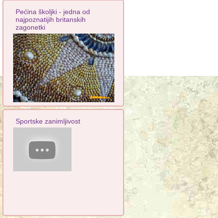
Pećina školjki - jedna od
najpoznatijih britanskih
zagonetki
Sportske zanimljivost