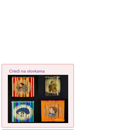
Crteži na olovkama