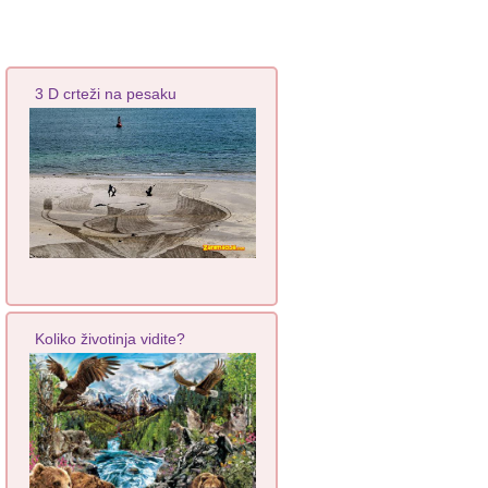
3 D crteži na pesaku
Koliko životinja vidite?