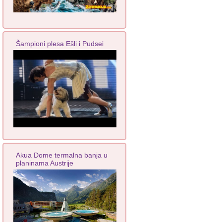
Šampioni plesa Ešli i Pudsei
Akua Dome termalna banja u
planinama Austrije