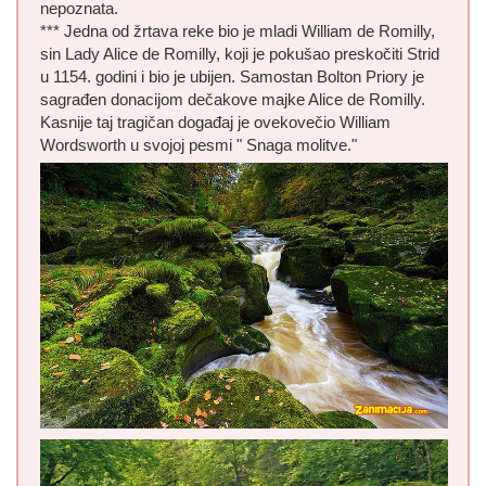
nepoznata.
*** Jedna od žrtava reke bio je mladi William de Romilly,
sin Lady Alice de Romilly, koji je pokušao preskočiti Strid
u 1154. godini i bio je ubijen. Samostan Bolton Priory je
sagrađen donacijom dečakove majke Alice de Romilly.
Kasnije taj tragičan događaj je ovekovečio William
Wordsworth u svojoj pesmi " Snaga molitve."