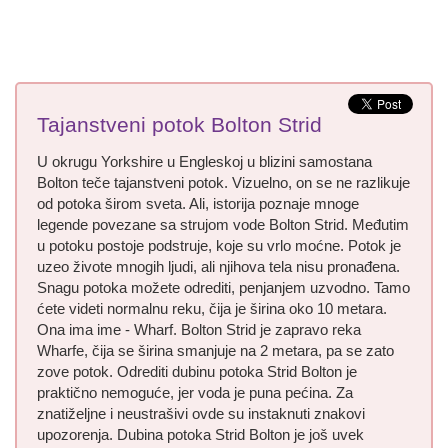
Tajanstveni potok Bolton Strid
U okrugu Yorkshire u Engleskoj u blizini samostana
Bolton teče tajanstveni potok. Vizuelno, on se ne razlikuje
od potoka širom sveta. Ali, istorija poznaje mnoge
legende povezane sa strujom vode Bolton Strid. Međutim
u potoku postoje podstruje, koje su vrlo moćne. Potok je
uzeo živote mnogih ljudi, ali njihova tela nisu pronađena.
Snagu potoka možete odrediti, penjanjem uzvodno. Tamo
ćete videti normalnu reku, čija je širina oko 10 metara.
Ona ima ime - Wharf. Bolton Strid je zapravo reka
Wharfe, čija se širina smanjuje na 2 metara, pa se zato
zove potok. Odrediti dubinu potoka Strid Bolton je
praktično nemoguće, jer voda je puna pećina. Za
znatiželjne i neustrašivi ovde su instaknuti znakovi
upozorenja. Dubina potoka Strid Bolton je još uvek