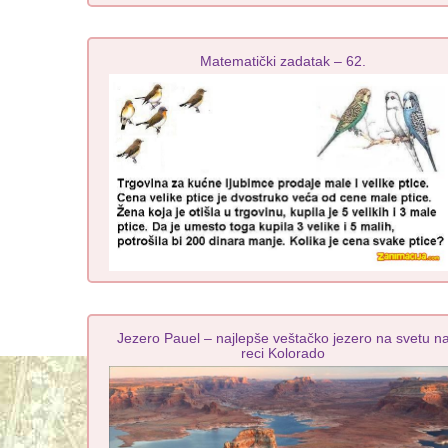
Matematički zadatak – 62.
Jezero Pauel – najlepše veštačko jezero na svetu n
reci Kolorado