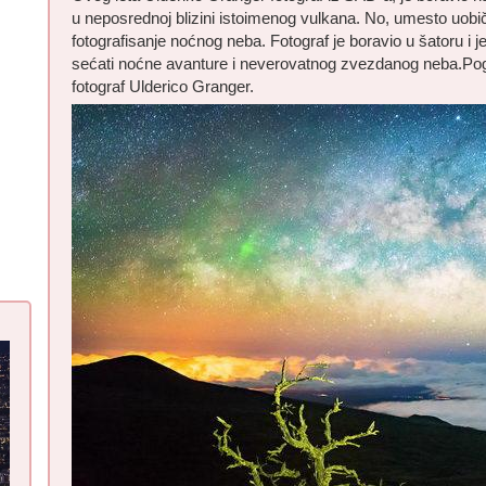
u neposrednoj blizini istoimenog vulkana. No, umesto uobi
fotografisanje noćnog neba. Fotograf je boravio u šatoru i 
sećati noćne avanture i neverovatnog zvezdanog neba.Pogle
fotograf Ulderico Granger.