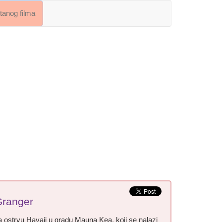
crtanog filma
Granger
a ostrvu Havaji u gradu Mauna Kea, koji se nalazi