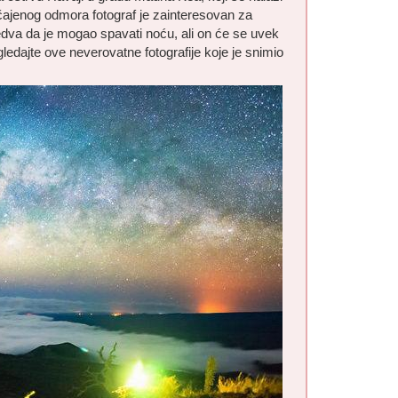
čajenog odmora fotograf je zainteresovan za
jedva da je mogao spavati noću, ali on će se uvek
dajte ove neverovatne fotografije koje je snimio