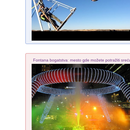
Fontana bogatstva: mesto gde možete potražiti sreć