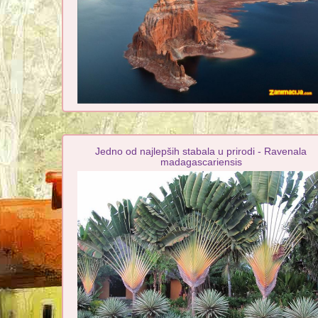
Jedno od najlepših stabala u prirodi - Ravenala
madagascariensis