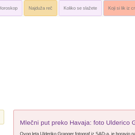
Horoskop
Najduža reč
Koliko se slažete
Koji si lik iz 
Mlečni put preko Havaja: foto Ulderico 
Ovog leta Ulderiko Granger fotograf iz SAD-a, je boravio n