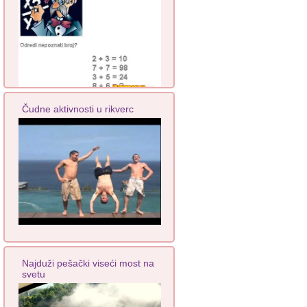
Čudne aktivnosti u rikverc
Najduži pešački viseći most na
svetu