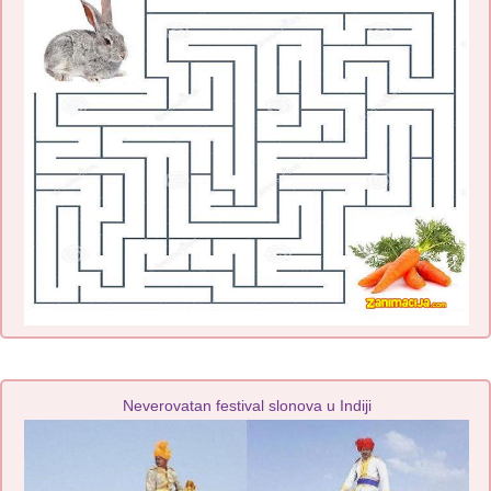
Neverovatan festival slonova u Indiji