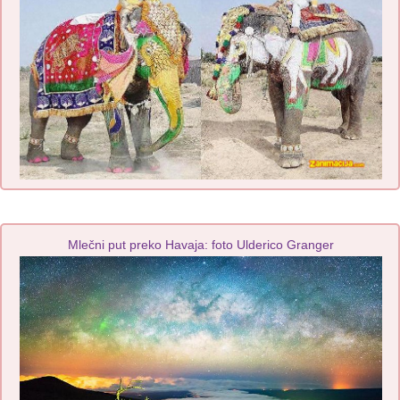
Mlečni put preko Havaja: foto Ulderico Granger