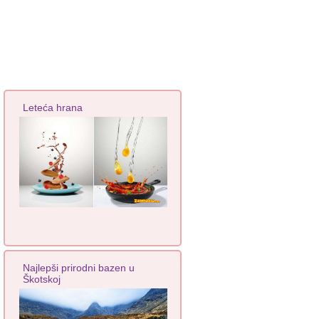
Leteća hrana
Najlepši prirodni bazen u
Škotskoj