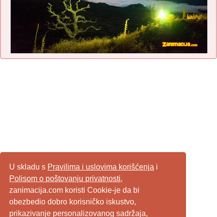
U skladu s
Pravilima i uslovima korišćenja
i
Polisom o poštovanju privatnosti
,
zanimacija.com koristi Cookie-je da bi
obezbedio dobro korisničko iskustvo,
prikazivanje personalizovanog sadržaja,