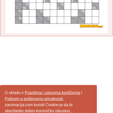
U skladu s
Pravilima i uslovima korišćenja
i
Polisom o poštovanju privatnosti
,
zanimacija.com koristi Cookie-je da bi
obezbedio dobro korisničko iskustvo,