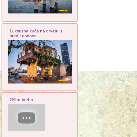
Luksuzna kuća na drvetu u
sred Londona
Oštra borba