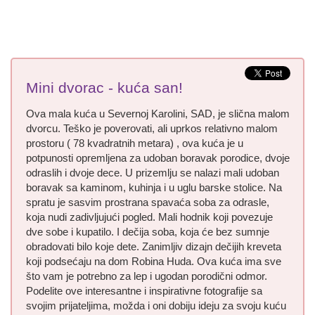
Mini dvorac - kuća san!
Ova mala kuća u Severnoj Karolini, SAD, je slična malom
dvorcu. Teško je poverovati, ali uprkos relativno malom
prostoru ( 78 kvadratnih metara) , ova kuća je u
potpunosti opremljena za udoban boravak porodice, dvoje
odraslih i dvoje dece. U prizemlju se nalazi mali udoban
boravak sa kaminom, kuhinja i u uglu barske stolice. Na
spratu je sasvim prostrana spavaća soba za odrasle,
koja nudi zadivljujući pogled. Mali hodnik koji povezuje
dve sobe i kupatilo. I dečija soba, koja će bez sumnje
obradovati bilo koje dete. Zanimljiv dizajn dečijih kreveta
koji podsećaju na dom Robina Huda. Ova kuća ima sve
što vam je potrebno za lep i ugodan porodični odmor.
Podelite ove interesantne i inspirativne fotografije sa
svojim prijateljima, možda i oni dobiju ideju za svoju kuću