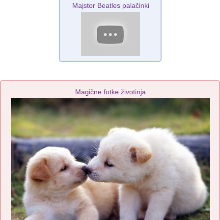
Majstor Beatles palačinki
Magične fotke životinja