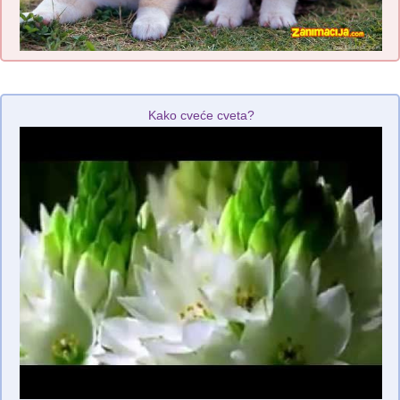
Kako cveće cveta?