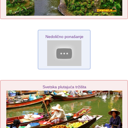
Nedolično ponašanje
Svetska plutajuća tržišta