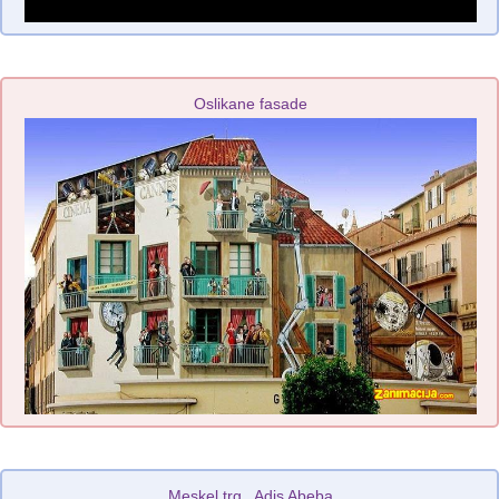
Oslikane fasade
Meskel trg , Adis Abeba