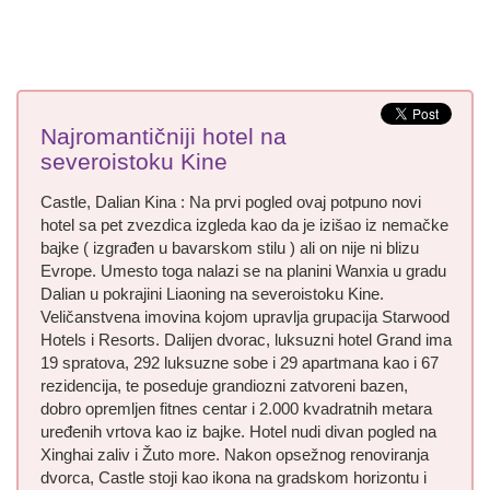
Najromantičniji hotel na
severoistoku Kine
Castle, Dalian Kina : Na prvi pogled ovaj potpuno novi
hotel sa pet zvezdica izgleda kao da je izišao iz nemačke
bajke ( izgrađen u bavarskom stilu ) ali on nije ni blizu
Evrope. Umesto toga nalazi se na planini Wanxia u gradu
Dalian u pokrajini Liaoning na severoistoku Kine.
Veličanstvena imovina kojom upravlja grupacija Starwood
Hotels i Resorts. Dalijen dvorac, luksuzni hotel Grand ima
19 spratova, 292 luksuzne sobe i 29 apartmana kao i 67
rezidencija, te poseduje grandiozni zatvoreni bazen,
dobro opremljen fitnes centar i 2.000 kvadratnih metara
uređenih vrtova kao iz bajke. Hotel nudi divan pogled na
Xinghai zaliv i Žuto more. Nakon opsežnog renoviranja
dvorca, Castle stoji kao ikona na gradskom horizontu i