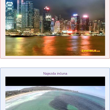
Najezda inćuna