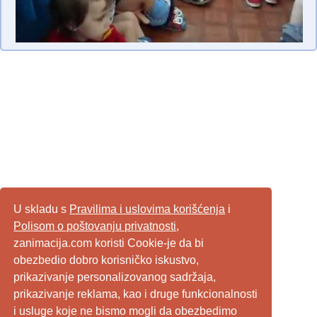
U skladu s
Pravilima i uslovima korišćenja
i
Polisom o poštovanju privatnosti
,
zanimacija.com koristi Cookie-je da bi
obezbedio dobro korisničko iskustvo,
prikazivanje personalizovanog sadržaja,
prikazivanje reklama, kao i druge funkcionalnosti
i usluge koje ne bismo mogli da obezbedimo