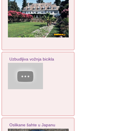
Uzbudljiva vožnja bicikla
Oslikane šahte u Japanu