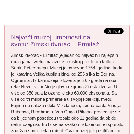
Najveći muzej umetnosti na
svetu: Zimski dvorac – Ermitaž
Zimski dvorac - Ermitaž je jedan od najvećih i najlepših
muzeja na svetu i nalazi se u ruskoj prestonici kulture –
Sankt Petersburgu. Muzej je osnovan 1764. godine, kada
je Katarina Velika kupila zbirku od 255 slika iz Berlina.
Ogromna zbirka muzeja izložena je u 6 zgrada na obali
reke Neve, s tim što je glavna zgrada Zimski dvorac.U
više od 350 sala izloženo je oko 60.000 eksponata. Sa
više od tri miliona primeraka u svojoj kolekciji, među
kojima se nalaze i dela Mikelanđela, Leonarda da Vinčija,
Rubensa, Rembranta, Van Goga i Pikasa, procenjuje se
da bi jednom posetiocu trebalo oko 11 godina da obiđe
celi muzej, ukoliko bi se na svakom izloženom eksponatu
zadržao samo jedan minut. Ovaj muzej je specifičan i po