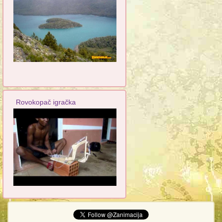
Rovokopač igračka