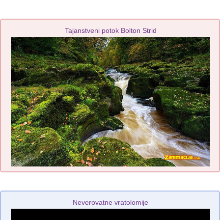
Tajanstveni potok Bolton Strid
Neverovatne vratolomije