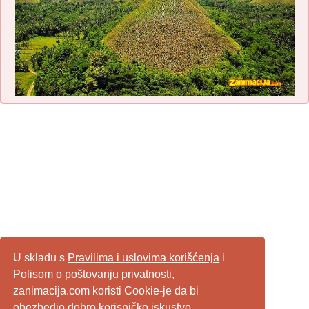
U skladu s
Pravilima i uslovima korišćenja
i
Polisom o poštovanju privatnosti
,
zanimacija.com koristi Cookie-je da bi
obezbedio dobro korisničko iskustvo,