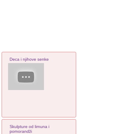
Deca i njihove senke
Skulpture od limuna i
pomorandži