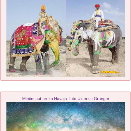
Mlečni put preko Havaja: foto Ulderico Granger