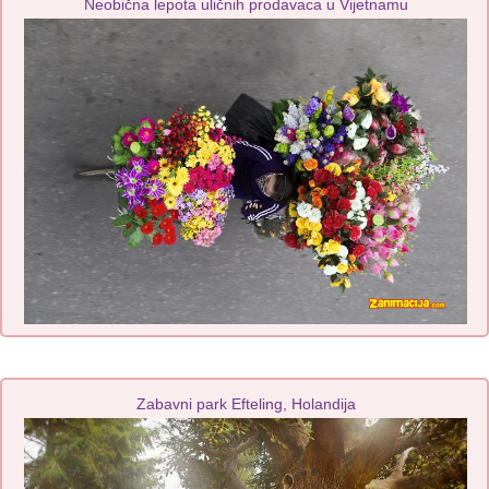
Neobična lepota uličnih prodavaca u Vijetnamu
Zabavni park Efteling, Holandija