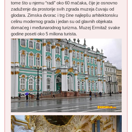
tome što u njemu “radi” oko 60 mačaka, čije je osnovno
zaduženje da prostorije svih zgrada muzeja čuvaju od
glodara. Zimska dvorac i trg čine najlepšu arhitektonsku
celinu modernog grada i jedan su od glavnih objekata
domaćeg i međunarodnog turizma. Muzej Ermitaž svake
godine poseti oko 5 miliona turista.