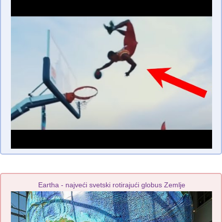
Eartha - najveći svetski rotirajući globus Zemlje