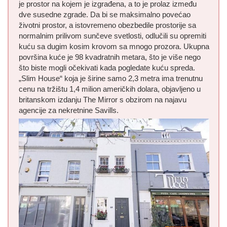
je prostor na kojem je izgrađena, a to je prolaz između
dve susedne zgrade. Da bi se maksimalno povećao
životni prostor, a istovremeno obezbedile prostorije sa
normalnim prilivom sunčeve svetlosti, odlučili su opremiti
kuću sa dugim kosim krovom sa mnogo prozora. Ukupna
površina kuće je 98 kvadratnih metara, što je više nego
što biste mogli očekivati kada pogledate kuću spreda.
„Slim House“ koja je širine samo 2,3 metra ima trenutnu
cenu na tržištu 1,4 milion američkih dolara, objavljeno u
britanskom izdanju The Mirror s obzirom na najavu
agencije za nekretnine Savills.