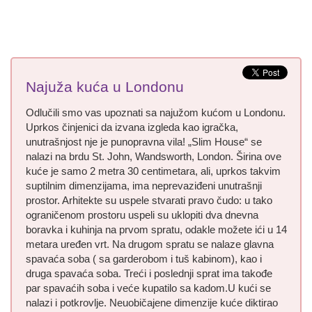
Najuža kuća u Londonu
Odlučili smo vas upoznati sa najužom kućom u Londonu.
Uprkos činjenici da izvana izgleda kao igračka,
unutrašnjost nje je punopravna vila! „Slim House“ se
nalazi na brdu St. John, Wandsworth, London. Širina ove
kuće je samo 2 metra 30 centimetara, ali, uprkos takvim
suptilnim dimenzijama, ima neprevaziđeni unutrašnji
prostor. Arhitekte su uspele stvarati pravo čudo: u tako
ograničenom prostoru uspeli su uklopiti dva dnevna
boravka i kuhinja na prvom spratu, odakle možete ići u 14
metara uređen vrt. Na drugom spratu se nalaze glavna
spavaća soba ( sa garderobom i tuš kabinom), kao i
druga spavaća soba. Treći i poslednji sprat ima takođe
par spavaćih soba i veće kupatilo sa kadom.U kući se
nalazi i potkrovlje. Neuobičajene dimenzije kuće diktirao