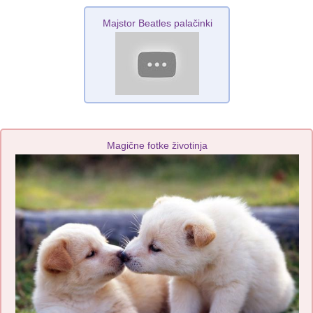
Majstor Beatles palačinki
Magične fotke životinja