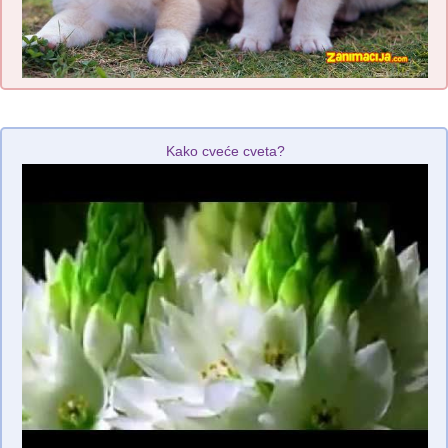
Kako cveće cveta?