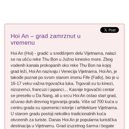
Hoi An – grad zamrznut u
vremenu
Hoi An (Hoi) - gradić u središnjem delu Vijetnama, nalazi
se na ušću reke Thu Bon u Južno kinesko more. Zbog
vodenih kanala prokopanih oko reke Thu Bon na kojoj
grad leži, Hoi An nazivaju i Venecija Vijetnama. Hoi An, je
takođe poznat po svom starom imenu Fife (Faifo), bio je u
16-17 veku važna trgovačka luka. Trgovali su tu kinezi,
nizozemci, francuzi i japanci… Kasnije trgovački centar
se preselio u Da Nang, ali u srcu Hoi An ostao stari grad,
očuvao duh drevnog trgovanja grada. Više od 700 kuća u
centru grada su spomenici istorije i arhitekture Vijetnama.
U starom gradu postoji nekoliko tradicionalnih kuća
otvorenih za turiste. Danas Hoi An je popularna turistička
destinacija u Vijetnamu. Grad izuzetnog šarma i bogate