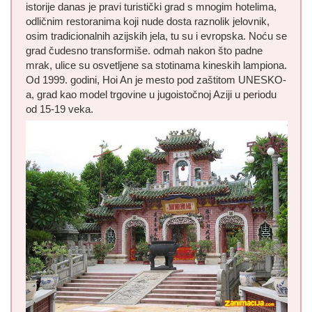
istorije danas je pravi turistički grad s mnogim hotelima,
odličnim restoranima koji nude dosta raznolik jelovnik,
osim tradicionalnih azijskih jela, tu su i evropska. Noću se
grad čudesno transformiše. odmah nakon što padne
mrak, ulice su osvetljene sa stotinama kineskih lampiona.
Od 1999. godini, Hoi An je mesto pod zaštitom UNESKO-
a, grad kao model trgovine u jugoistočnoj Aziji u periodu
od 15-19 veka.