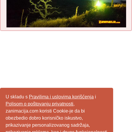
U skladu s
Pravilima i uslovima korišćenja
i
Polisom o poštovanju privatnosti
,
zanimacija.com koristi Cookie-je da bi
obezbedio dobro korisničko iskustvo,
prikazivanje personalizovanog sadržaja,