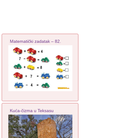
Matematički zadatak – 82.
Kuća-čizma u Teksasu