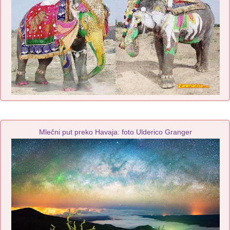
Mlečni put preko Havaja: foto Ulderico Granger