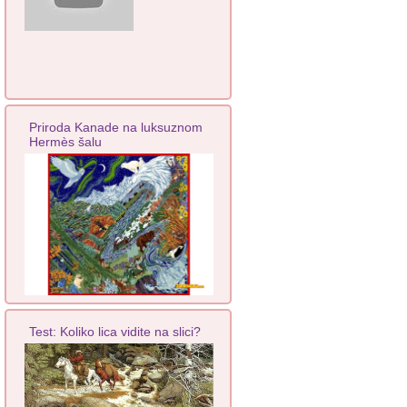
Priroda Kanade na luksuznom
Hermès šalu
Test: Koliko lica vidite na slici?