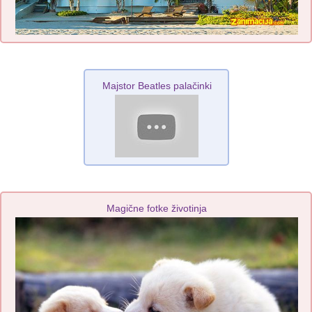
Majstor Beatles palačinki
Magične fotke životinja