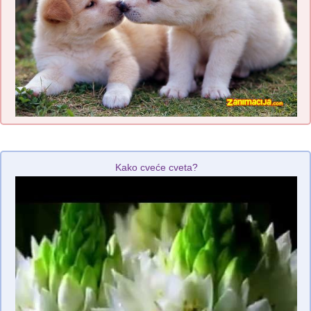
Kako cveće cveta?