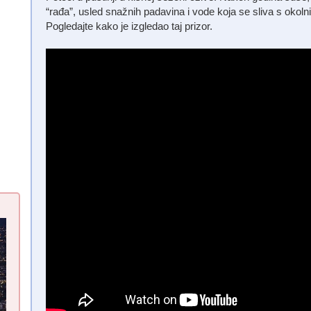
“rađa”, usled snažnih padavina i vode koja se sliva s okolni
Pogledajte kako je izgledao taj prizor.