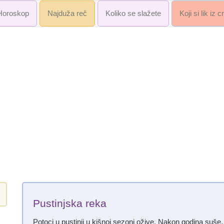
Horoskop
Najduža reč
Koliko se slažete
Koji si lik iz 
Pustinjska reka
Potoci u pustinji u kišnoj sezoni ožive. Nakon godina suše,