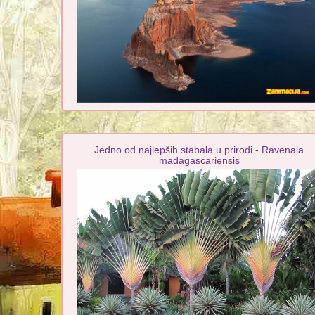
Jedno od najlepših stabala u prirodi - Ravenala
madagascariensis