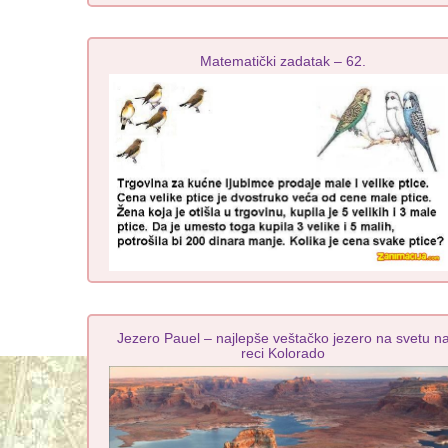
Matematički zadatak – 62.
Jezero Pauel – najlepše veštačko jezero na svetu n
reci Kolorado