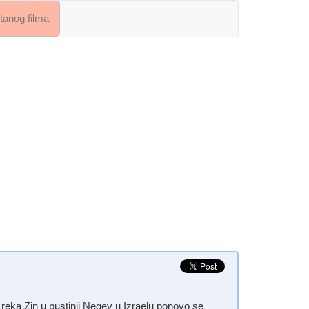
crtanog filma
 reka Zin u pustinji Negev u Izraelu ponovo se