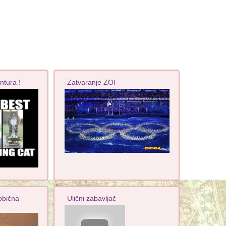
ntura !
Zatvaranje ZOI
obična
Ulični zabavljač