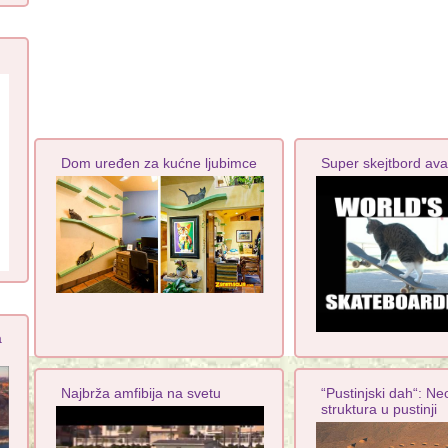
Dom uređen za kućne ljubimce
Super skejtbord ava
a
Najbrža amfibija na svetu
“Pustinjski dah“: Ne
struktura u pustinji