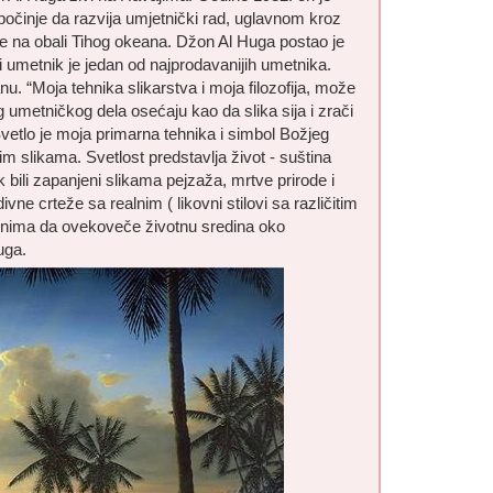
počinje da razvija umjetnički rad, uglavnom kroz
́e na obali Tihog okeana. Džon Al Huga postao je
 umetnik je jedan od najprodavanijih umetnika.
u. “Moja tehnika slikarstva i moja filozofija, može
g umetničkog dela osećaju kao da slika sija i zrači
Svetlo je moja primarna tehnika i simbol Božjeg
im slikama. Svetlost predstavlja život - suština
ek bili zapanjeni slikama pejzaža, mrtve prirode i
ivne crteže sa realnim ( likovni stilovi sa različitim
načinima da ovekoveče životnu sredina oko
uga.