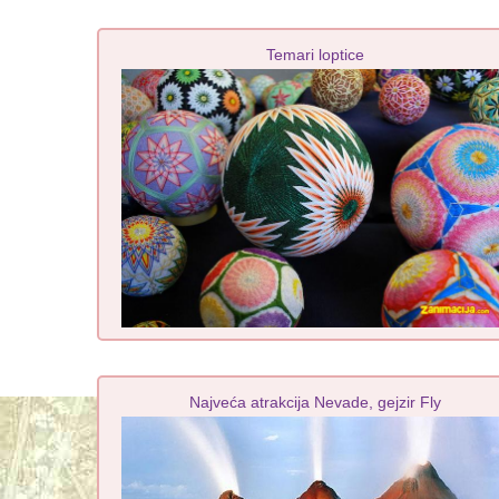
Temari loptice
Najveća atrakcija Nevade, gejzir Fly