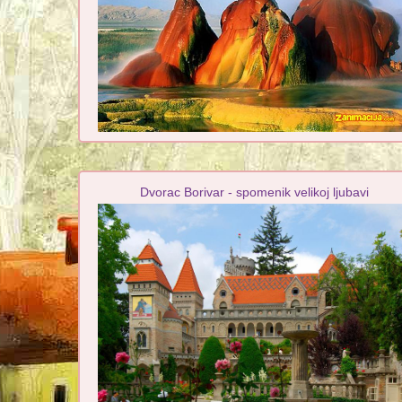
Dvorac Borivar - spomenik velikoj ljubavi