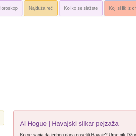
Horoskop
Najduža reč
Koliko se slažete
Koji si lik iz 
Al Hogue | Havajski slikar pejzaža
Ko ne sanja da jednog dana posetiti Havaje? Umetnik Džon