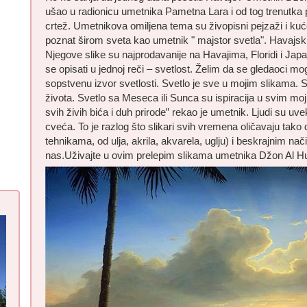
ušao u radionicu umetnika Pametna Lara i od tog trenutka 
crtež. Umetnikova omiljena tema su živopisni pejzaži i kuc
poznat širom sveta kao umetnik " majstor svetla". Havajski
Njegove slike su najprodavanije na Havajima, Floridi i Japan
se opisati u jednoj reči – svetlost. Želim da se gledaoci mo
sopstvenu izvor svetlosti. Svetlo je sve u mojim slikama. 
života. Svetlo sa Meseca ili Sunca su ispiracija u svim moj
svih živih bića i duh prirode” rekao je umetnik. Ljudi su uv
cveća. To je razlog što slikari svih vremena oličavaju tako d
tehnikama, od ulja, akrila, akvarela, uglju) i beskrajnim 
nas.Uživajte u ovim prelepim slikama umetnika Džon Al H